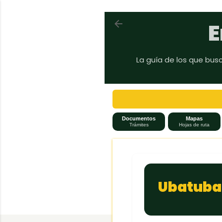
Volver a En auto a Brasil
E
La guía de los que bus
Documentos
Mapas
Trámites
Hojas de ruta
Ubatuba,