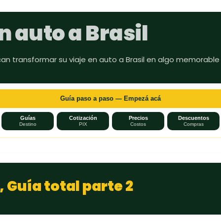
Ir al contenido principal
n auto a Brasil
can transformar su viaje en auto a Brasil en algo memorable
Guía paso a paso — Empezá acá
Guías
Cotización
Precios
Descuentos
Destino
PIX
Costos
Compras
 Guía total parte 2