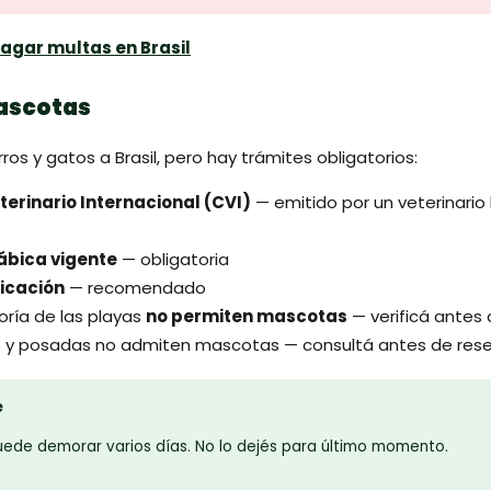
agar multas en Brasil
mascotas
rros y gatos a Brasil, pero hay trámites obligatorios:
terinario Internacional (CVI)
— emitido por un veterinario 
ábica vigente
— obligatoria
ficación
— recomendado
yoría de las playas
no permiten mascotas
— verificá antes 
 y posadas no admiten mascotas — consultá antes de rese
e
puede demorar varios días. No lo dejés para último momento.