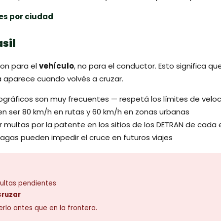
es por ciudad
sil
son para el
vehículo
, no para el conductor. Esto significa qu
a aparece cuando volvés a cruzar.
ográficos son muy frecuentes — respetá los límites de velo
len ser 80 km/h en rutas y 60 km/h en zonas urbanas
 multas por la patente en los sitios de los DETRAN de cada
agas pueden impedir el cruce en futuros viajes
multas pendientes
cruzar
verlo antes que en la frontera.