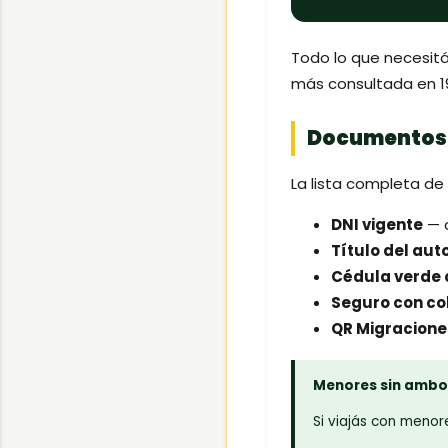
Todo lo que necesitá
más consultada en 19
Documentos p
La lista completa de 
DNI vigente
— a
Título del aut
Cédula verde 
Seguro con co
QR Migraciones
Menores sin ambo
Si viajás con menor