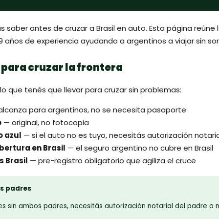
s saber antes de cruzar a Brasil en auto. Esta página reúne 
 años de experiencia ayudando a argentinos a viajar sin so
ara cruzar la frontera
lo que tenés que llevar para cruzar sin problemas:
lcanza para argentinos, no se necesita pasaporte
o
— original, no fotocopia
o azul
— si el auto no es tuyo, necesitás autorización notaria
bertura en Brasil
— el seguro argentino no cubre en Brasil
 Brasil
— pre-registro obligatorio que agiliza el cruce
s padres
es sin ambos padres, necesitás autorización notarial del padre o