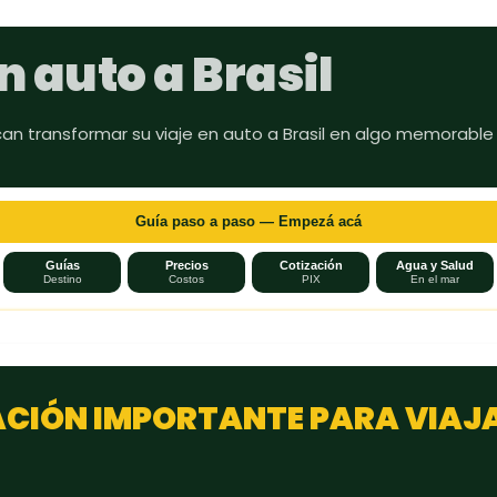
Ir al contenido principal
n auto a Brasil
can transformar su viaje en auto a Brasil en algo memorable
Guía paso a paso — Empezá acá
Guías
Precios
Cotización
Agua y Salud
Destino
Costos
PIX
En el mar
CIÓN IMPORTANTE PARA VIAJ