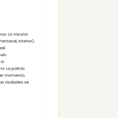
nos. La vacuna
antanal, interior).
sil.
ulo.
sí.
. La policía
uier momento.
Las ciudades se