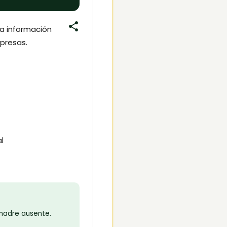
la información
rpresas.
l
 madre ausente.