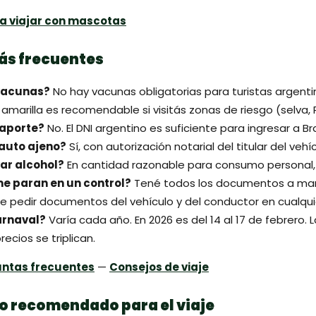
a viajar con mascotas
ás frecuentes
vacunas?
No hay vacunas obligatorias para turistas argenti
 amarilla es recomendable si visitás zonas de riesgo (selva, P
aporte?
No. El DNI argentino es suficiente para ingresar a Bra
 auto ajeno?
Sí, con autorización notarial del titular del vehíc
ar alcohol?
En cantidad razonable para consumo personal, 
me paran en un control?
Tené todos los documentos a mano
de pedir documentos del vehículo y del conductor en cualq
arnaval?
Varía cada año. En 2026 es del 14 al 17 de febrero. 
recios se triplican.
untas frecuentes
—
Consejos de viaje
 recomendado para el viaje