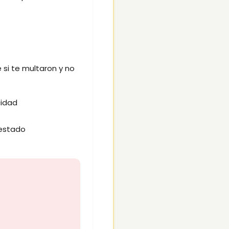
e si te multaron y no
cidad
 estado