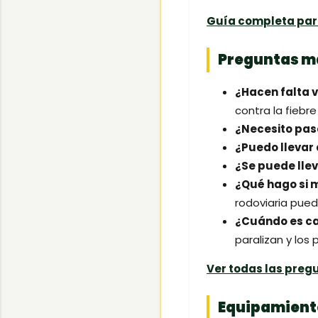
Guía completa par
Preguntas m
¿Hacen falta 
contra la fiebre
¿Necesito pas
¿Puedo llevar
¿Se puede llev
¿Qué hago si 
rodoviaria pue
¿Cuándo es c
paralizan y los p
Ver todas las preg
Equipamiento