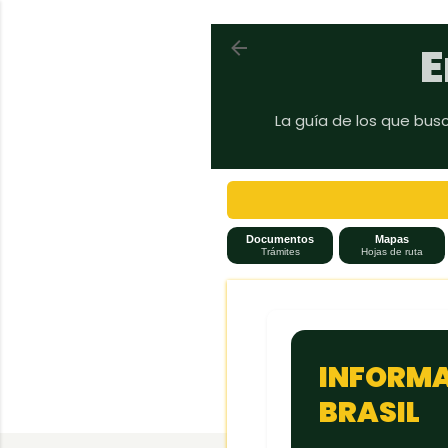
Volver a En auto a Brasil
E
La guía de los que bus
Documentos
Mapas
Trámites
Hojas de ruta
INFORMA
BRASIL