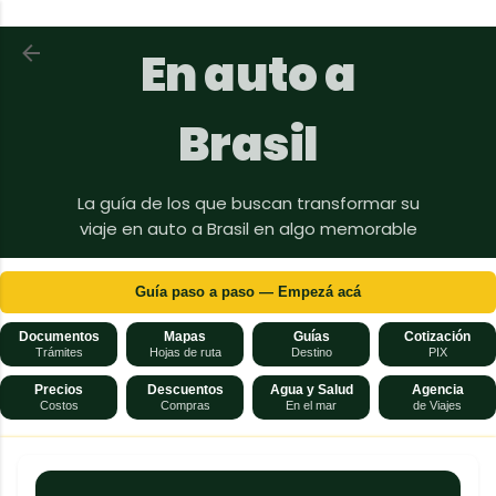
Ir al contenido principal
Volver a En auto a Brasil
En auto a
Brasil
La guía de los que buscan transformar su
viaje en auto a Brasil en algo memorable
Guía paso a paso — Empezá acá
Documentos
Mapas
Guías
Cotización
Trámites
Hojas de ruta
Destino
PIX
Precios
Descuentos
Agua y Salud
Agencia
Costos
Compras
En el mar
de Viajes