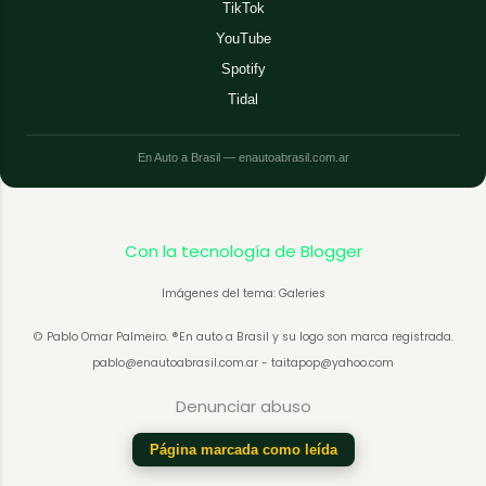
TikTok
YouTube
Spotify
Tidal
En Auto a Brasil — enautoabrasil.com.ar
Con la tecnología de Blogger
Imágenes del tema: Galeries
© Pablo Omar Palmeiro. ®En auto a Brasil y su logo son marca registrada.
pablo@enautoabrasil.com.ar - taitapop@yahoo.com
Denunciar abuso