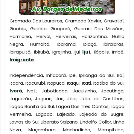
Gramado Dos Loureiros, Gramado Xavier, Gravataí,
Guabiju, Guaíba, Guaporé, Guarani Das Missões,
Harmonia, Herval, Herveiras, Horizontina, Hulha
Negra, Humaitá, Ibarama, Ibiaçá, Ibiraiaras,
Ibirapuitã, Ibirubá, Igrejinha, Ijuí
Ijuí
, Ilópolis, Imbé,
Imigrante
Independência, Inhacorá, Ipê, Ipiranga do Sul, Iraí,
Itaara, Itacurubi, Itapuca, Itaqui, Itati, Itatiba do Sul,
Ivorá
, Ivoti, Jaboticaba, Jacuizinho, Jacutinga,
Jaguarão, Jaguari, Jari, Jóia, Júlio de Castilhos,
Lagoa Bonita do Sul, Lagoa Dos Três Cantos, Lagoa
Vermelha, Lagoão, Lajeado, Lajeado do Bugre,
Lavras do Sul, Liberato Salzano, Lindolfo Collor, Linha
Nova, Maçambara, Machadinho, Mampituba,