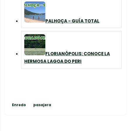
PALHOÇA - GUÍA TOTAL
FLORIANÓPOLIS: CONOCE LA
HERMOSA LAGOA DO PERI
Enredo
pasajera
C