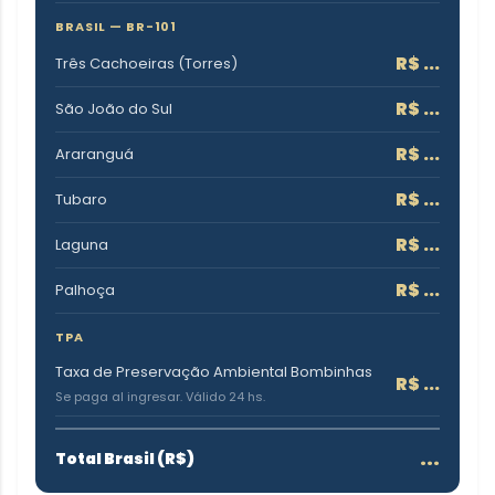
BRASIL — BR-101
R$
...
Três Cachoeiras (Torres)
R$
...
São João do Sul
R$
...
Araranguá
R$
...
Tubaro
R$
...
Laguna
R$
...
Palhoça
TPA
Taxa de Preservação Ambiental Bombinhas
R$
...
Se paga al ingresar. Válido 24 hs.
...
Total Brasil (R$)