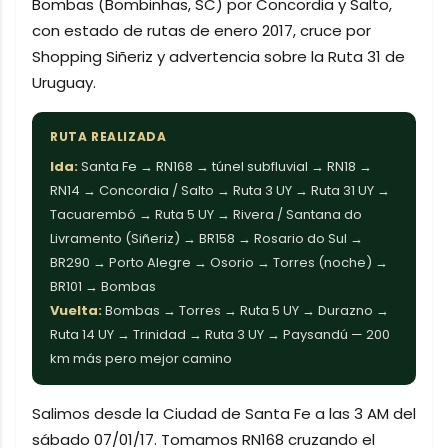
Bombas (Bombinhas, SC) por Concordia y Salto,
con estado de rutas de enero 2017, cruce por
Shopping Siñeriz y advertencia sobre la Ruta 31 de
Uruguay.
RUTA REALIZADA
Ida:
Santa Fe → RN168 → túnel subfluvial → RN18 →
RN14 → Concordia / Salto → Ruta 3 UY → Ruta 31 UY →
Tacuarembó → Ruta 5 UY → Rivera / Santana do
Livramento (Siñeriz) → BR158 → Rosario do Sul →
BR290 → Porto Alegre → Osorio → Torres (noche) →
BR101 → Bombas
Vuelta:
Bombas → Torres → Ruta 5 UY → Durazno →
Ruta 14 UY → Trinidad → Ruta 3 UY → Paysandú — 200
km más pero mejor camino
Salimos desde la Ciudad de Santa Fe a las 3 AM del
sábado 07/01/17. Tomamos RN168 cruzando el