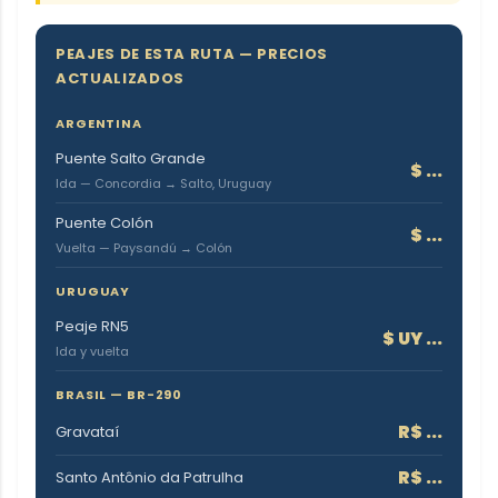
PEAJES DE ESTA RUTA — PRECIOS
ACTUALIZADOS
ARGENTINA
Puente Salto Grande
$
...
Ida — Concordia → Salto, Uruguay
Puente Colón
$
...
Vuelta — Paysandú → Colón
URUGUAY
Peaje RN5
$ UY
...
Ida y vuelta
BRASIL — BR-290
R$
...
Gravataí
R$
...
Santo Antônio da Patrulha