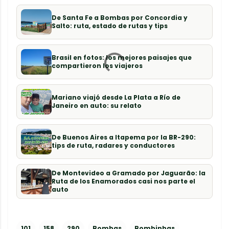
De Santa Fe a Bombas por Concordia y
Salto: ruta, estado de rutas y tips
Brasil en fotos: los mejores paisajes que
compartieron los viajeros
Mariano viajó desde La Plata a Río de
Janeiro en auto: su relato
De Buenos Aires a Itapema por la BR-290:
tips de ruta, radares y conductores
De Montevideo a Gramado por Jaguarão: la
Ruta de los Enamorados casi nos parte el
auto
101
158
290
Bombas
Bombinhas