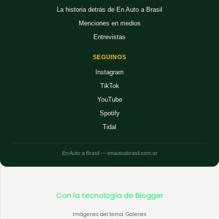
La historia detrás de En Auto a Brasil
Menciones en medios
Entrevistas
SEGUINOS
Instagram
TikTok
YouTube
Spotify
Tidal
En Auto a Brasil — enautoabrasil.com.ar
Con la tecnología de Blogger
Imágenes del tema: Galeries