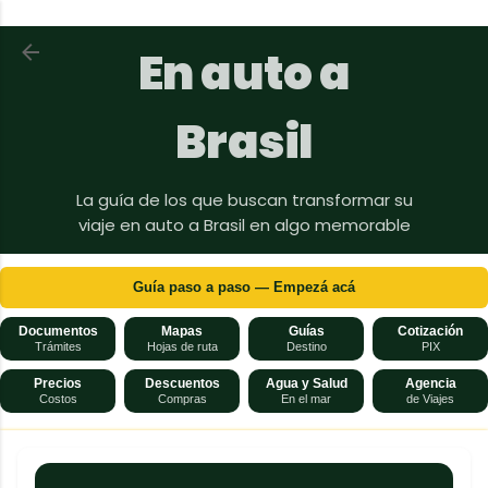
Ir al contenido principal
Volver a En auto a Brasil
En auto a
Brasil
La guía de los que buscan transformar su
viaje en auto a Brasil en algo memorable
Guía paso a paso — Empezá acá
Documentos
Mapas
Guías
Cotización
Trámites
Hojas de ruta
Destino
PIX
Precios
Descuentos
Agua y Salud
Agencia
Costos
Compras
En el mar
de Viajes