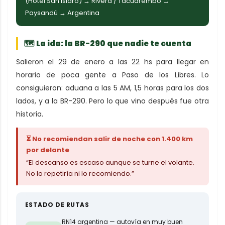
(Hotel San Isidro) → Rivera / Tacuarembó →
Paysandú → Argentina
🗺 La ida: la BR-290 que nadie te cuenta
Salieron el 29 de enero a las 22 hs para llegar en
horario de poca gente a Paso de los Libres. Lo
consiguieron: aduana a las 5 AM, 1,5 horas para los dos
lados, y a la BR-290. Pero lo que vino después fue otra
historia.
⏳ No recomiendan salir de noche con 1.400 km
por delante
“El descanso es escaso aunque se turne el volante.
No lo repetiría ni lo recomiendo.”
ESTADO DE RUTAS
RN14 argentina — autovía en muy buen