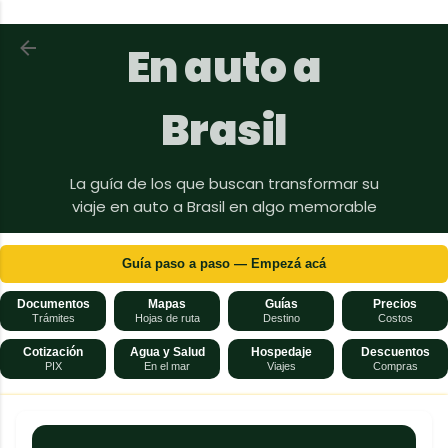
Ir al contenido principal
Volver a En auto a Brasil
En auto a
Brasil
La guía de los que buscan transformar su
viaje en auto a Brasil en algo memorable
Guía paso a paso — Empezá acá
Documentos
Mapas
Guías
Precios
Trámites
Hojas de ruta
Destino
Costos
Cotización
Agua y Salud
Hospedaje
Descuentos
PIX
En el mar
Viajes
Compras