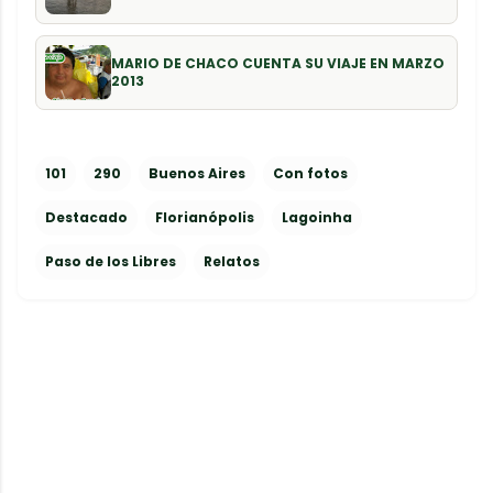
MARIO DE CHACO CUENTA SU VIAJE EN MARZO
2013
101
290
Buenos Aires
Con fotos
Destacado
Florianópolis
Lagoinha
Paso de los Libres
Relatos
C
o
m
e
n