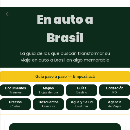
Ir al contenido principal
Volver a En auto a Brasil
En auto a
Brasil
La guía de los que buscan transformar su
viaje en auto a Brasil en algo memorable
Guía paso a paso — Empezá acá
Documentos
Mapas
Guías
Cotización
Trámites
Hojas de ruta
Destino
PIX
Precios
Descuentos
Agua y Salud
Agencia
Costos
Compras
En el mar
de Viajes