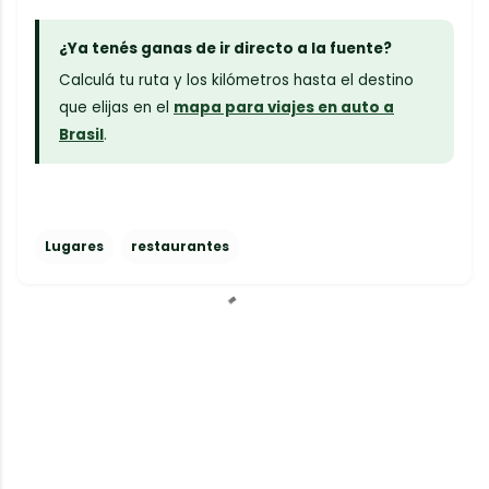
¿Ya tenés ganas de ir directo a la fuente?
Calculá tu ruta y los kilómetros hasta el destino
que elijas en el
mapa para viajes en auto a
Brasil
.
Lugares
restaurantes
C
o
m
e
n