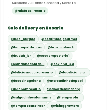
Suipacha 738, entre Córdoba y Santa Fe
@mixbrasilrosario
Solo delivery en Rosario
@bao_burgao
@beatitudo.gourmet
@bomapetite_ros
@brazucalunch
@budah_br
@cacaoreposteria1
@cantinhodobrasill
@coxinha_s.a
@deliciasnacaixarosario
@docelicia_cia_
@lacocinagoiana
@mercadinhodopapi
@paobomrosario
@sabordeminasarg
@salgadinhosdamamis
@temperobr_
@temperocaseiroar
@vikinggrowlers