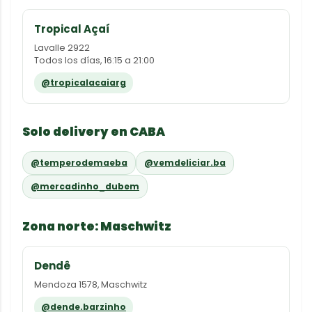
Tropical Açaí
Lavalle 2922
Todos los días, 16:15 a 21:00
@tropicalacaiarg
Solo delivery en CABA
@temperodemaeba
@vemdeliciar.ba
@mercadinho_dubem
Zona norte: Maschwitz
Dendê
Mendoza 1578, Maschwitz
@dende.barzinho