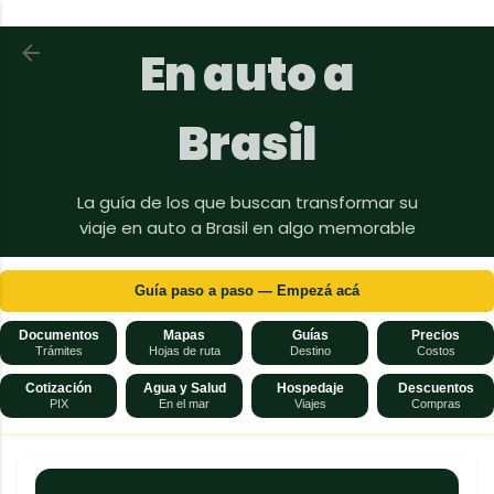
Ir al contenido principal
Volver a En auto a Brasil
En auto a
Brasil
La guía de los que buscan transformar su
viaje en auto a Brasil en algo memorable
Guía paso a paso — Empezá acá
Documentos
Mapas
Guías
Precios
Trámites
Hojas de ruta
Destino
Costos
Cotización
Agua y Salud
Hospedaje
Descuentos
PIX
En el mar
Viajes
Compras