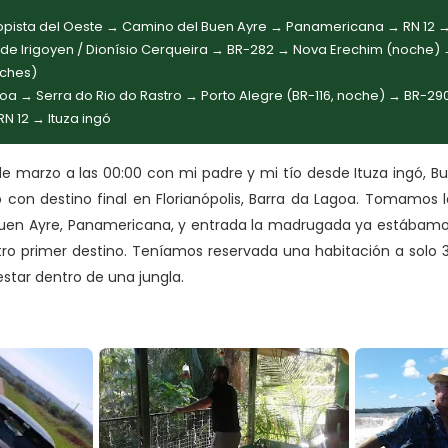
opista del Oeste → Camino del Buen Ayre → Panamericana → RN 12 →
e Irigoyen / Dionísio Cerqueira → BR-282 → Nova Erechim (noche) →
oches)
oa → Serra do Rio do Rastro → Porto Alegre (BR-116, noche) → BR-29
RN 12 → Ituza ingó
e marzo a las 00:00 con mi padre y mi tío desde Ituza ingó, Bu
o con destino final en Florianópolis, Barra da Lagoa. Tomamos l
Buen Ayre, Panamericana, y entrada la madrugada ya estábamos
tro primer destino. Teníamos reservada una habitación a solo 3
estar dentro de una jungla.