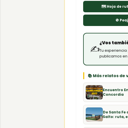
🗺 Hoja de rut
🚫 Pea
¿Vos tambié
✍
Tu experiencia 
publicamos en 
📚 Más relatos de 
Encuentro En 
Concordia
De Santa Fe
Salto: ruta, 