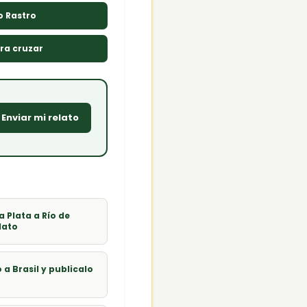
o Rastro
ra cruzar
Enviar mi relato
 Plata a Río de
lato
 a Brasil y publicalo