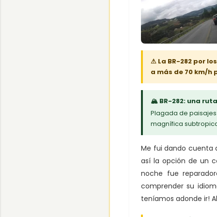
⚠ La BR-282 por lo
a más de 70 km/h p
🏔 BR-282: una ruta
Plagada de paisajes 
magnífica subtropical
Me fui dando cuenta q
así la opción de un c
noche fue reparador
comprender su idioma
teníamos adonde ir! A