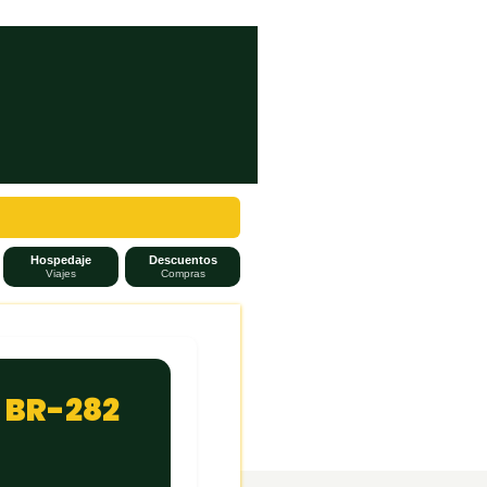
Hospedaje
Descuentos
Viajes
Compras
, BR-282