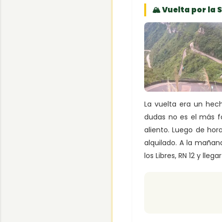
🏔 Vuelta por la 
La vuelta era un hec
dudas no es el más fá
aliento. Luego de hor
alquilado. A la mañan
los Libres, RN 12 y lle