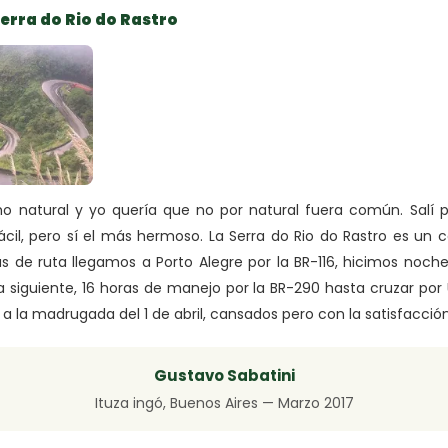
Serra do Rio do Rastro
ho natural y yo quería que no por natural fuera común. Salí 
cil, pero sí el más hermoso. La Serra do Rio do Rastro es un 
as de ruta llegamos a Porto Alegre por la BR-116, hicimos no
a siguiente, 16 horas de manejo por la BR-290 hasta cruzar po
gar a la madrugada del 1 de abril, cansados pero con la satisfacció
Gustavo Sabatini
Ituza ingó, Buenos Aires — Marzo 2017