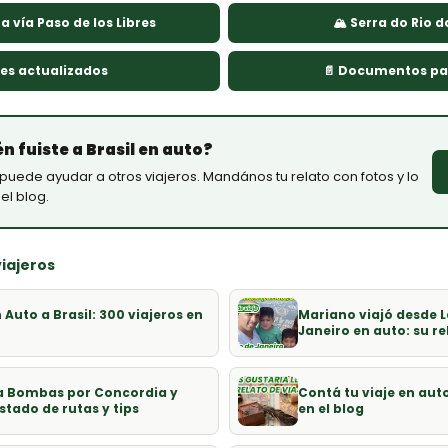
a vía Paso de los Libres
🏔 Serra do Rio d
jes actualizados
📄 Documentos pa
n fuiste a Brasil en auto?
puede ayudar a otros viajeros. Mandános tu relato con fotos y lo
el blog.
viajeros
Auto a Brasil: 300 viajeros en
Mariano viajó desde La
Janeiro en auto: su re
 a Bombas por Concordia y
Contá tu viaje en auto
estado de rutas y tips
en el blog