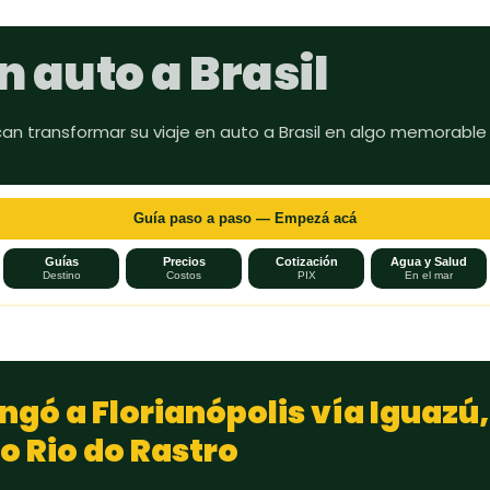
Ir al contenido principal
n auto a Brasil
can transformar su viaje en auto a Brasil en algo memorable
Guía paso a paso — Empezá acá
Guías
Precios
Cotización
Agua y Salud
Destino
Costos
PIX
En el mar
ingó a Florianópolis vía Iguazú
do Rio do Rastro