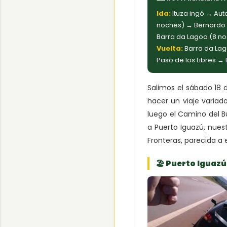
Ida:
Ituza ingó → Aut
noches) → Bernardo d
Barra da Lagoa (8 n
Vuelta:
Barra da Lag
Paso de los Libres → 
Salimos el sábado 18 d
hacer un viaje variad
luego el Camino del 
a Puerto Iguazú, nues
Fronteras, parecida a 
🏖 Puerto Iguazú