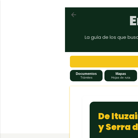
Volver a En auto a Brasil
E
La guía de los que bus
Documentos
Mapas
Trámites
Hojas de ruta
De Ituza
y Serra 