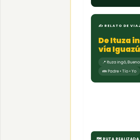
✍ RELATO DE VIA
De Ituza i
vía Iguazú
📍 Ituza ingó, Bueno
👪 Padre • Tío • Yo
🗺 RUTA REALIZADA