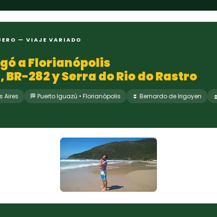
JERO — VIAJE VARIADO
ngó a Florianópolis
, BR-282 y Serra do Rio do Rastro
s Aires
🏁 Puerto Iguazú • Florianópolis
⏬ Bernardo de Irigoyen
⏫