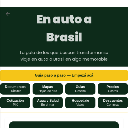
Ir al contenido principal
Volver a En auto a Brasil
En auto a
Brasil
La guía de los que buscan transformar su
viaje en auto a Brasil en algo memorable
Guía paso a paso — Empezá acá
Documentos
Mapas
Guías
Precios
Trámites
Hojas de ruta
Destino
Costos
Cotización
Agua y Salud
Hospedaje
Descuentos
PIX
En el mar
Viajes
Compras