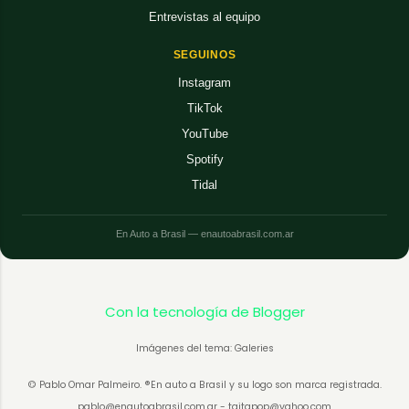
Entrevistas al equipo
SEGUINOS
Instagram
TikTok
YouTube
Spotify
Tidal
En Auto a Brasil — enautoabrasil.com.ar
Con la tecnología de Blogger
Imágenes del tema: Galeries
© Pablo Omar Palmeiro. ®En auto a Brasil y su logo son marca registrada.
pablo@enautoabrasil.com.ar - taitapop@yahoo.com