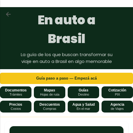
Ir al contenido principal
Volver a En auto a Brasil
En auto a
Brasil
La guía de los que buscan transformar su
viaje en auto a Brasil en algo memorable
Guía paso a paso — Empezá acá
Documentos
Mapas
Guías
Cotización
Trámites
Hojas de ruta
Destino
PIX
Precios
Descuentos
Agua y Salud
Agencia
Costos
Compras
En el mar
de Viajes