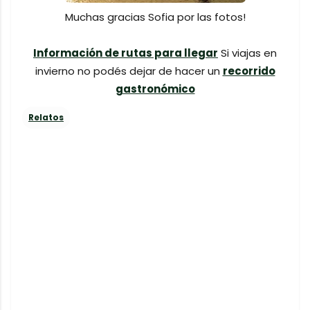
Muchas gracias Sofia por las fotos!
Información de rutas para llegar
Si viajas en
invierno no podés dejar de hacer un
recorrido
gastronómico
Relatos
C
o
m
e
n
t
a