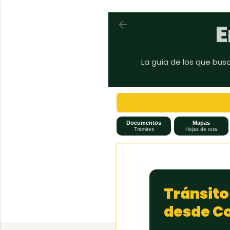
Volver a En auto a Brasil
E
La guía de los que bus
Documentos
Mapas
Trámites
Hojas de ruta
Tránsito
desde Co