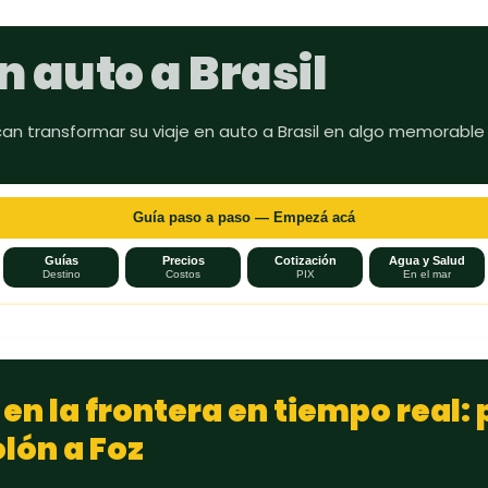
Ir al contenido principal
n auto a Brasil
can transformar su viaje en auto a Brasil en algo memorable
Guía paso a paso — Empezá acá
Guías
Precios
Cotización
Agua y Salud
Destino
Costos
PIX
En el mar
 en la frontera en tiempo real:
lón a Foz