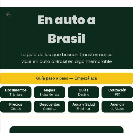
Ir al contenido principal
Volver a En auto a Brasil
En auto a
Brasil
La guía de los que buscan transformar su
viaje en auto a Brasil en algo memorable
Guía paso a paso — Empezá acá
Documentos
Mapas
Guías
Cotización
Trámites
Hojas de ruta
Destino
PIX
Precios
Descuentos
Agua y Salud
Agencia
Costos
Compras
En el mar
de Viajes