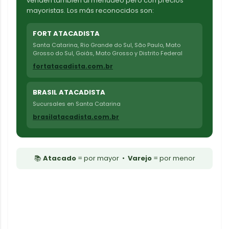
venden también al menudeo pero con precios
mayoristas. Los más reconocidos son:
FORT ATACADISTA
Santa Catarina, Rio Grande do Sul, São Paulo, Mato
Grosso do Sul, Goiás, Mato Grosso y Distrito Federal
fortatacadista.com.br
BRASIL ATACADISTA
Sucursales en Santa Catarina
brasilatacadista.com.br
📚
Atacado
= por mayor •
Varejo
= por menor