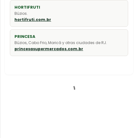
HORTIFRUTI
Búzios.
hortifruti.com.br
PRINCESA
Búzios, Cabo Frio, Maricá y otras ciudades de RJ.
princesasupermercados.com.br
C
o
m
e
n
t