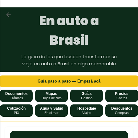
Ir al contenido principal
Volver a En auto a Brasil
En auto a
Brasil
La guía de los que buscan transformar su
viaje en auto a Brasil en algo memorable
Guía paso a paso — Empezá acá
Documentos
Mapas
Guías
Precios
Trámites
Hojas de ruta
Destino
Costos
Cotización
Agua y Salud
Hospedaje
Descuentos
PIX
En el mar
Viajes
Compras