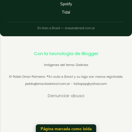
Spotify
Tidal
En Auto a Brasil — enautoabrasil.com.ar
Con la tecnología de Blogger
Imágenes del tema: Galeries
© Pablo Omar Palmeiro. ®En auto a Brasil y su logo son marca registrada.
pablo@enautoabrasil.com.ar - taitapop@yahoo.com
Denunciar abuso
Página marcada como leída