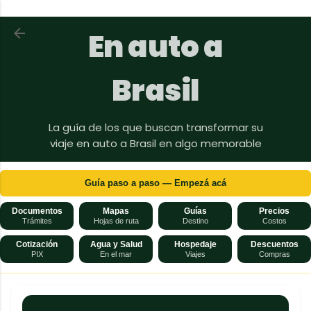
Ir al contenido principal
Volver a En auto a Brasil
En auto a
Brasil
La guía de los que buscan transformar su
viaje en auto a Brasil en algo memorable
Guía paso a paso — Empezá acá
Documentos
Mapas
Guías
Precios
Trámites
Hojas de ruta
Destino
Costos
Cotización
Agua y Salud
Hospedaje
Descuentos
PIX
En el mar
Viajes
Compras