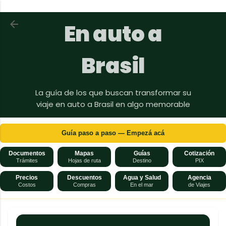
Ir al contenido principal
Volver a En auto a Brasil
En auto a
Brasil
La guía de los que buscan transformar su
viaje en auto a Brasil en algo memorable
Guía paso a paso — Empezá acá
Documentos
Mapas
Guías
Cotización
Trámites
Hojas de ruta
Destino
PIX
Precios
Descuentos
Agua y Salud
Agencia
Costos
Compras
En el mar
de Viajes