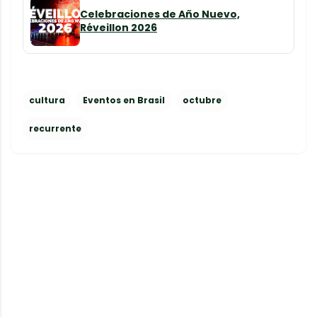
Celebraciones de Año Nuevo,
Réveillon 2026
cultura
Eventos en Brasil
octubre
recurrente
C
o
m
e
n
t
a