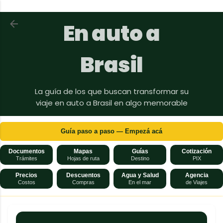
Ir al contenido principal
Volver a En auto a Brasil
En auto a
Brasil
La guía de los que buscan transformar su
viaje en auto a Brasil en algo memorable
Guía paso a paso — Empezá acá
Documentos
Mapas
Guías
Cotización
Trámites
Hojas de ruta
Destino
PIX
Precios
Descuentos
Agua y Salud
Agencia
Costos
Compras
En el mar
de Viajes