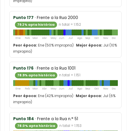
impropria)
Punto 177
· Frente a la Rua 2000
79.2% apta histórica
n total = 1.152
Ene
Feb
Mar
Abr
May
Jun
Jul
Ago
Sep
Oct
Nov
Dic
Peor época:
Ene (50% impropria) ·
Mejor época:
Jul (10%
impropria)
Punto 176
· Frente a la Rua 1001
78.9% apta histórica
n total = 1.151
Ene
Feb
Mar
Abr
May
Jun
Jul
Ago
Sep
Oct
Nov
Dic
Peor época:
Ene (42% impropria) ·
Mejor época:
Jul (6%
impropria)
Punto 184
· Frente a la Rua n.° 51
78.0% apta histórica
n total = 1.153