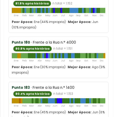
81.8% apta histórica
n total = 1.152
Ene
Feb
Mar
Abr
May
Jun
Jul
Ago
Sep
Oct
Nov
Dic
Peor época:
Ene (44% impropria) ·
Mejor época:
Jun
(10% impropria)
Punto 180
· Frente a la Rua n.° 4000
80.8% apta histórica
n total = 1.151
Ene
Feb
Mar
Abr
May
Jun
Jul
Ago
Sep
Oct
Nov
Dic
Peor época:
Ene (30% impropria) ·
Mejor época:
Ago (9%
impropria)
Punto 183
· Frente a la Rua n.° 1400
80.4% apta histórica
n total = 1.153
Ene
Feb
Mar
Abr
May
Jun
Jul
Ago
Sep
Oct
Nov
Dic
Peor época:
Ene (45% impropria) ·
Mejor época:
Jun (6%