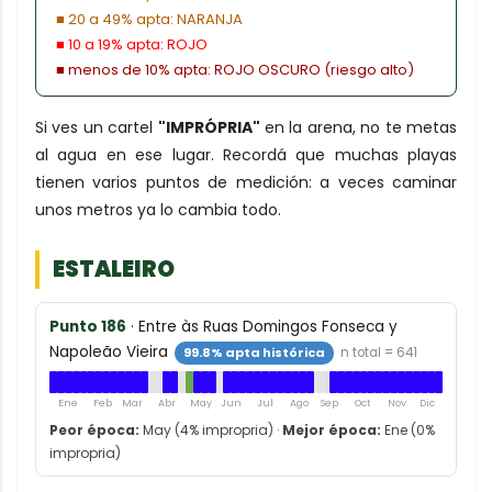
■ 20 a 49% apta: NARANJA
■ 10 a 19% apta: ROJO
■ menos de 10% apta: ROJO OSCURO (riesgo alto)
Si ves un cartel
"IMPRÓPRIA"
en la arena, no te metas
al agua en ese lugar. Recordá que muchas playas
tienen varios puntos de medición: a veces caminar
unos metros ya lo cambia todo.
ESTALEIRO
Punto 186
· Entre às Ruas Domingos Fonseca y
Napoleão Vieira
99.8% apta histórica
n total = 641
Ene
Feb
Mar
Abr
May
Jun
Jul
Ago
Sep
Oct
Nov
Dic
Peor época:
May (4% impropria) ·
Mejor época:
Ene (0%
impropria)