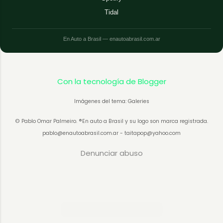
Tidal
En Auto a Brasil — enautoabrasil.com.ar
Con la tecnología de Blogger
Imágenes del tema: Galeries
© Pablo Omar Palmeiro. ®En auto a Brasil y su logo son marca registrada.
pablo@enautoabrasil.com.ar - taitapop@yahoo.com
Denunciar abuso