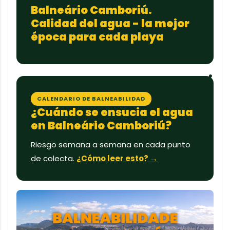
Balneário Camboriú.
Calidad del agua - la mejor
época para cada playa
CALENDARIO DE BALNEABILIDAD
¿Cuándo se ensucia el agua
en Balneário Camboriú?
Riesgo semana a semana en cada punto
de colecta.
¿Cómo leer esto? →