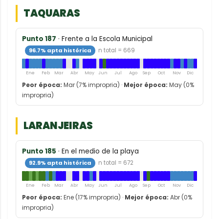
TAQUARAS
Punto 187
· Frente a la Escola Municipal
96.7% apta histórica
n total = 669
Ene
Feb
Mar
Abr
May
Jun
Jul
Ago
Sep
Oct
Nov
Dic
Peor época:
Mar (7% impropria) ·
Mejor época:
May (0%
impropria)
LARANJEIRAS
Punto 185
· En el medio de la playa
92.9% apta histórica
n total = 672
Ene
Feb
Mar
Abr
May
Jun
Jul
Ago
Sep
Oct
Nov
Dic
Peor época:
Ene (17% impropria) ·
Mejor época:
Abr (0%
impropria)