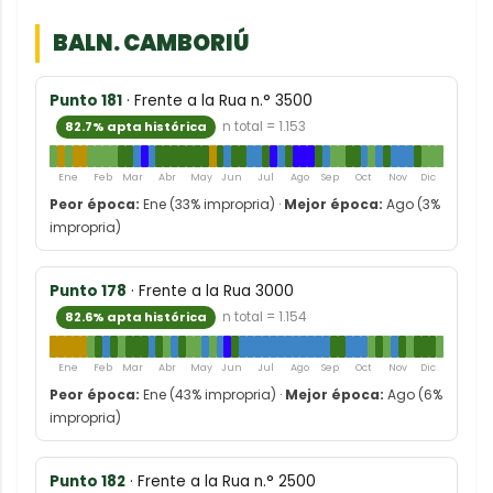
BALN. CAMBORIÚ
Punto 181
· Frente a la Rua n.° 3500
82.7% apta histórica
n total = 1.153
Ene
Feb
Mar
Abr
May
Jun
Jul
Ago
Sep
Oct
Nov
Dic
Peor época:
Ene (33% impropria) ·
Mejor época:
Ago (3%
impropria)
Punto 178
· Frente a la Rua 3000
82.6% apta histórica
n total = 1.154
Ene
Feb
Mar
Abr
May
Jun
Jul
Ago
Sep
Oct
Nov
Dic
Peor época:
Ene (43% impropria) ·
Mejor época:
Ago (6%
impropria)
Punto 182
· Frente a la Rua n.° 2500