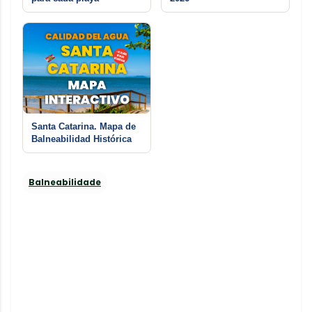
Santa Catarina. Mapa de
Balneabilidad Histórica
Balneabilidade
C
o
m
e