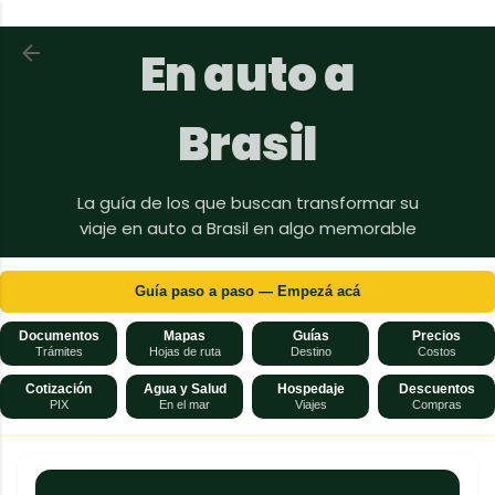
Ir al contenido principal
Volver a En auto a Brasil
En auto a
Brasil
La guía de los que buscan transformar su
viaje en auto a Brasil en algo memorable
Guía paso a paso — Empezá acá
Documentos
Mapas
Guías
Precios
Trámites
Hojas de ruta
Destino
Costos
Cotización
Agua y Salud
Hospedaje
Descuentos
PIX
En el mar
Viajes
Compras