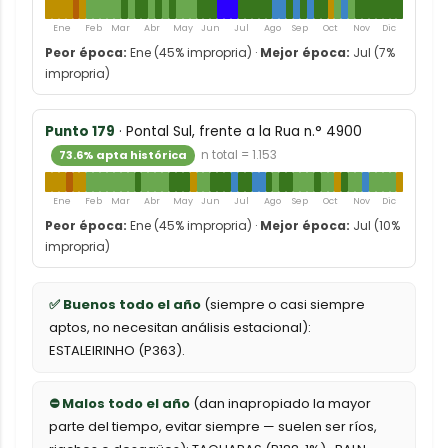
Ene
Feb
Mar
Abr
May
Jun
Jul
Ago
Sep
Oct
Nov
Dic
Peor época:
Ene (45% impropria) ·
Mejor época:
Jul (7%
impropria)
Punto 179
· Pontal Sul, frente a la Rua n.° 4900
73.6% apta histórica
n total = 1.153
Ene
Feb
Mar
Abr
May
Jun
Jul
Ago
Sep
Oct
Nov
Dic
Peor época:
Ene (45% impropria) ·
Mejor época:
Jul (10%
impropria)
✅ Buenos todo el año
(siempre o casi siempre
aptos, no necesitan análisis estacional):
ESTALEIRINHO (P363).
⛔ Malos todo el año
(dan inapropiado la mayor
parte del tiempo, evitar siempre — suelen ser ríos,