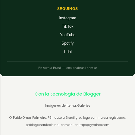
SEGUINOS
Instagram
TikTok
YouTube
Spotify
Tidal
En Auto a Brasil — enautoabrasil.com.ar
Con la tecnología de Blogger
Imágenes del tema: Galeries
© Pablo Omar Palmeiro. ®En auto a Brasil y su logo son marca registrada.
pablo@enautoabrasil.com.ar - taitapop@yahoo.com