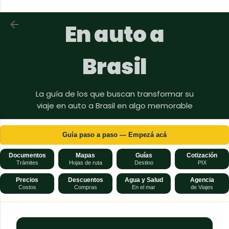
Ir al contenido principal
Volver a En auto a Brasil
En auto a
Brasil
La guía de los que buscan transformar su
viaje en auto a Brasil en algo memorable
Guía paso a paso — Empezá acá
Documentos
Mapas
Guías
Cotización
Trámites
Hojas de ruta
Destino
PIX
Precios
Descuentos
Agua y Salud
Agencia
Costos
Compras
En el mar
de Viajes