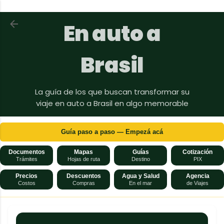
Ir al contenido principal
Volver a En auto a Brasil
En auto a
Brasil
La guía de los que buscan transformar su
viaje en auto a Brasil en algo memorable
Guía paso a paso — Empezá acá
Documentos
Mapas
Guías
Cotización
Trámites
Hojas de ruta
Destino
PIX
Precios
Descuentos
Agua y Salud
Agencia
Costos
Compras
En el mar
de Viajes