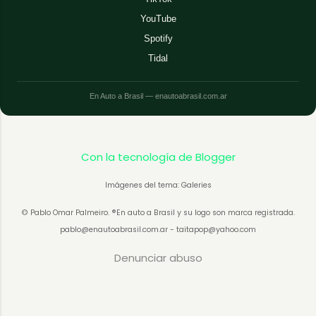
YouTube
Spotify
Tidal
En Auto a Brasil — enautoabrasil.com.ar
Con la tecnología de Blogger
Imágenes del tema: Galeries
© Pablo Omar Palmeiro. ®En auto a Brasil y su logo son marca registrada.
pablo@enautoabrasil.com.ar - taitapop@yahoo.com
Denunciar abuso