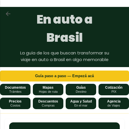
Ir al contenido principal
Volver a En auto a Brasil
En auto a
Brasil
La guía de los que buscan transformar su
viaje en auto a Brasil en algo memorable
Guía paso a paso — Empezá acá
Documentos
Mapas
Guías
Cotización
Trámites
Hojas de ruta
Destino
PIX
Precios
Descuentos
Agua y Salud
Agencia
Costos
Compras
En el mar
de Viajes