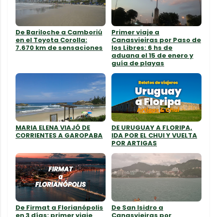
De Bariloche a Camboriú
Primer viaje a
en el Toyota Corolla:
Canasvieiras por Paso de
7.670 km de sensaciones
los Libres: 6 hs de
aduana el 15 de enero y
guía de playas
MARIA ELENA VIAJÓ DE
DE URUGUAY A FLORIPA,
CORRIENTES A GAROPABA
IDA POR EL CHUI Y VUELTA
POR ARTIGAS
De Firmat a Florianópolis
De San Isidro a
en 3 días: primer viaje
Canasvieiras por