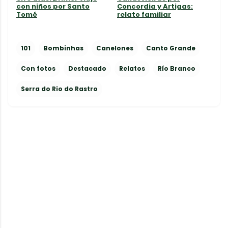
con niños por Santo
Concordia y Artigas:
Tomé
relato familiar
101
Bombinhas
Canelones
Canto Grande
Con fotos
Destacado
Relatos
Río Branco
Serra do Rio do Rastro
C
o
m
e
n
t
a