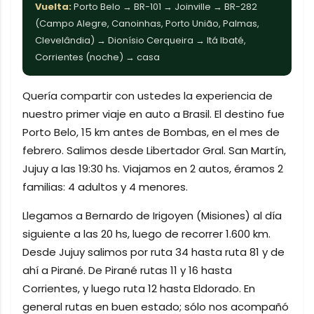
Vuelta:
Porto Belo → BR-101 → Joinville → BR-282
(Campo Alegre, Canoinhas, Porto União, Palmas,
Clevelândia) → Dionísio Cerqueira → Itá Ibaté,
Corrientes (noche) → casa
Quería compartir con ustedes la experiencia de
nuestro primer viaje en auto a Brasil. El destino fue
Porto Belo, 15 km antes de Bombas, en el mes de
febrero. Salimos desde Libertador Gral. San Martín,
Jujuy a las 19:30 hs. Viajamos en 2 autos, éramos 2
familias: 4 adultos y 4 menores.
Llegamos a Bernardo de Irigoyen (Misiones) al día
siguiente a las 20 hs, luego de recorrer 1.600 km.
Desde Jujuy salimos por ruta 34 hasta ruta 81 y de
ahí a Pirané. De Pirané rutas 11 y 16 hasta
Corrientes, y luego ruta 12 hasta Eldorado. En
general rutas en buen estado; sólo nos acompañó