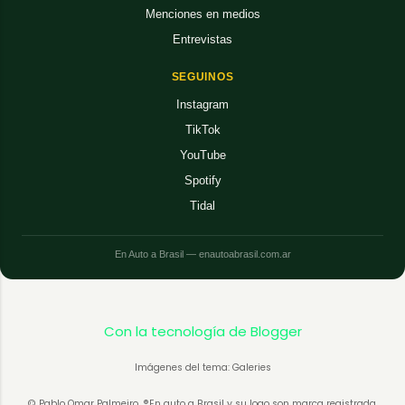
Menciones en medios
Entrevistas
SEGUINOS
Instagram
TikTok
YouTube
Spotify
Tidal
En Auto a Brasil — enautoabrasil.com.ar
Con la tecnología de Blogger
Imágenes del tema: Galeries
© Pablo Omar Palmeiro. ®En auto a Brasil y su logo son marca registrada.