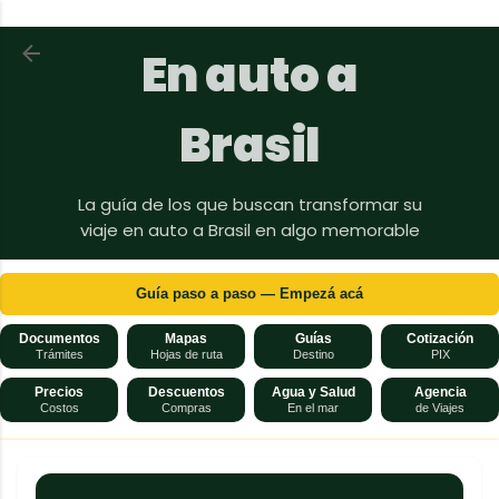
Ir al contenido principal
Volver a En auto a Brasil
En auto a
Brasil
La guía de los que buscan transformar su
viaje en auto a Brasil en algo memorable
Guía paso a paso — Empezá acá
Documentos
Mapas
Guías
Cotización
Trámites
Hojas de ruta
Destino
PIX
Precios
Descuentos
Agua y Salud
Agencia
Costos
Compras
En el mar
de Viajes