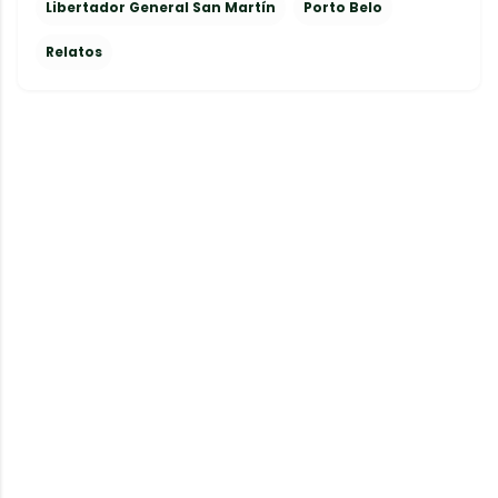
Libertador General San Martín
Porto Belo
Relatos
C
o
m
e
n
t
a
r
i
o
s