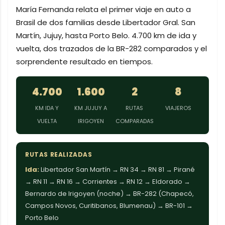
María Fernanda relata el primer viaje en auto a
Brasil de dos familias desde Libertador Gral. San
Martín, Jujuy, hasta Porto Belo. 4.700 km de ida y
vuelta, dos trazados de la BR-282 comparados y el
sorprendente resultado en tiempos.
4.700
1.600
2
8
KM IDA Y
KM JUJUY A
RUTAS
VIAJEROS
VUELTA
IRIGOYEN
COMPARADAS
RUTAS REALIZADAS
Ida:
Libertador San Martín → RN 34 → RN 81 → Pirané
→ RN 11 → RN 16 → Corrientes → RN 12 → Eldorado →
Bernardo de Irigoyen (noche) → BR-282 (Chapecó,
Campos Novos, Curitibanos, Blumenau) → BR-101 →
Porto Belo