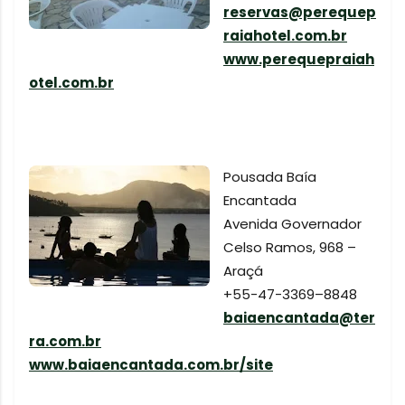
reservas@perequep
raiahotel.com.br
www.perequepraiah
otel.com.br
Pousada Baía
Encantada
Avenida Governador
Celso Ramos, 968 –
Araçá
+55-47-3369–8848
baiaencantada@ter
ra.com.br
www.baiaencantada.com.br/site