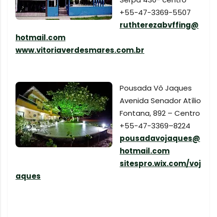
+55-47-3369-5507
ruthterezabvffing@
hotmail.com
www.vitoriaverdesmares.com.br
Pousada Vô Jaques
Avenida Senador Atílio
Fontana, 892 – Centro
+55-47-3369–8224
pousadavojaques@
hotmail.com
sitespro.wix.com/voj
aques