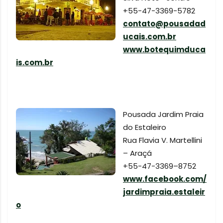
+55-47-3369-5782
contato@pousadad
ucais.com.br
www.botequimduca
is.com.br
Pousada Jardim Praia
do Estaleiro
Rua Flavia V. Martellini
– Araçá
+55-47-3369–8752
www.facebook.com/
jardimpraia.estaleir
o