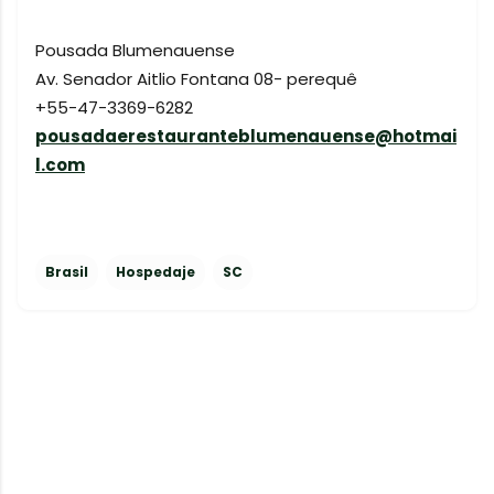
Pousada Blumenauense
Av. Senador Aitlio Fontana 08- perequê
+55-47-3369-6282
pousadaerestauranteblumenauense@hotmai
l.com
Brasil
Hospedaje
SC
C
o
m
e
n