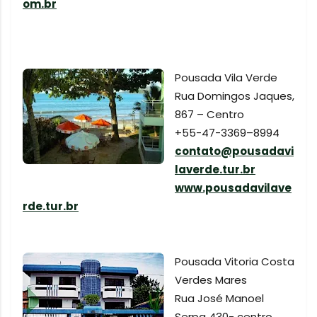
om.br
Pousada Vila Verde
Rua Domingos Jaques,
867 – Centro
+55-47-3369–8994
contato@pousadavi
laverde.tur.br
www.pousadavilave
rde.tur.br
Pousada Vitoria Costa
Verdes Mares
Rua José Manoel
Serpa 430- centro