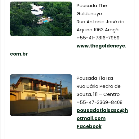
Pousada The
Goldeneye
Rua Antonio José de
Aquino 1063 Araçá
+55-41-7816-7959
www.thegoldeneye.
com.br
Pousada Tia Iza
Rua Dário Pedro de
Souza, 111 – Centro
+55-47-3369–8408
pousadatiaisasc@h
otmail.com
Facebook