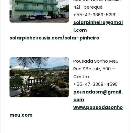
421- perequê
+55-47-3369-5218
solarpinheiro@gmai
l.com
solarpinheiro.wix.com/solar-pinheiro
Pousada Sonho Meu
Rua São Luiz, 500 –
Centro
+55-47-3369–4590
pousadasm@gmail.
com
www.pousadasonho
meu.com