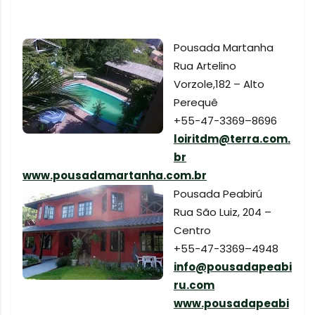
Pousada Martanha
Rua Artelino
Vorzole,182 – Alto
Perequê
+55-47-3369–8696
loiritdm@terra.com.
br
www.pousadamartanha.com.br
Pousada Peabirú
Rua São Luiz, 204 –
Centro
+55-47-3369–4948
info@pousadapeabi
ru.com
www.pousadapeabi