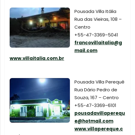
Pousada Villa Itália
Rua das Vieiras, 108 –
Centro
+55-47-3369–5041
francovillaitalia@g
mail.com
www.villaitalia.com.br
Pousada Villa Perequê
Rua Dário Pedro de
Souza, 167 – Centro
+55-47-3369–6101
pousadavillaperequ
e@hotmail.com
www.villapereque.c