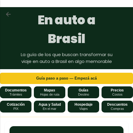
Ir al contenido principal
Volver a En auto a Brasil
En auto a
Brasil
La guía de los que buscan transformar su
viaje en auto a Brasil en algo memorable
Guía paso a paso — Empezá acá
Documentos
Mapas
Guías
Precios
Trámites
Hojas de ruta
Destino
Costos
Cotización
Agua y Salud
Hospedaje
Descuentos
PIX
En el mar
Viajes
Compras