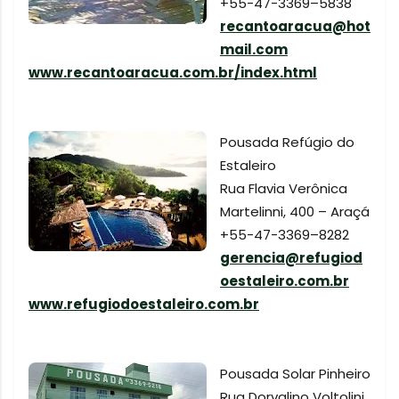
+55-47-3369–5838
recantoaracua@hot
mail.com
www.recantoaracua.com.br/index.html
Pousada Refúgio do
Estaleiro
Rua Flavia Verônica
Martelinni, 400 – Araçá
+55-47-3369–8282
gerencia@refugiod
oestaleiro.com.br
www.refugiodoestaleiro.com.br
Pousada Solar Pinheiro
Rua Dorvalino Voltolini