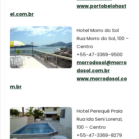
www.portobelohost
el.com.br
Hotel Morro do Sol
Rua Morro do Sol, 100 –
Centro
+55-47-3369–9500
morrodosol@morro
dosol.com.br
www.morrodosol.co
m.br
Hotel Perequê Praia
Rua Ida Seni Lorenzi,
100 – Centro
+55-47-3369–8279