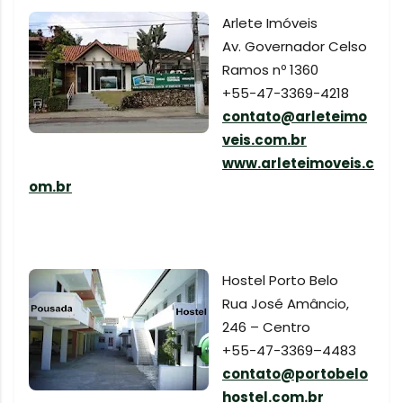
Arlete Imóveis
Av. Governador Celso
Ramos nº 1360
+55-47-3369-4218
contato@arleteimo
veis.com.br
www.arleteimoveis.c
om.br
Hostel Porto Belo
Rua José Amâncio,
246 – Centro
+55-47-3369–4483
contato@portobelo
hostel.com.br