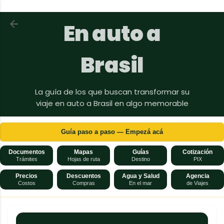
Ir al contenido principal
Volver a En auto a Brasil
En auto a
Brasil
La guía de los que buscan transformar su
viaje en auto a Brasil en algo memorable
Guía paso a paso — Empezá acá
Documentos
Mapas
Guías
Cotización
Trámites
Hojas de ruta
Destino
PIX
Precios
Descuentos
Agua y Salud
Agencia
Costos
Compras
En el mar
de Viajes