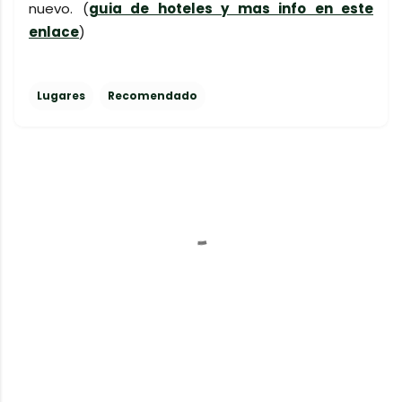
nuevo. (
guia de hoteles y mas info en este
enlace
)
Lugares
Recomendado
C
o
m
e
n
t
a
r
i
o