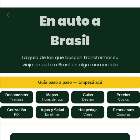
Ir al contenido principal
Volver a En auto a Brasil
En auto a
Brasil
La guía de los que buscan transformar su
viaje en auto a Brasil en algo memorable
Guía paso a paso — Empezá acá
Documentos
Mapas
Guías
Precios
Trámites
Hojas de ruta
Destino
Costos
Cotización
Agua y Salud
Hospedaje
Descuentos
PIX
En el mar
Viajes
Compras