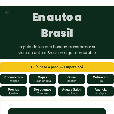
Ir al contenido principal
Volver a En auto a Brasil
En auto a
Brasil
La guía de los que buscan transformar su
viaje en auto a Brasil en algo memorable
Guía paso a paso — Empezá acá
Documentos
Mapas
Guías
Cotización
Trámites
Hojas de ruta
Destino
PIX
Precios
Descuentos
Agua y Salud
Agencia
Costos
Compras
En el mar
de Viajes