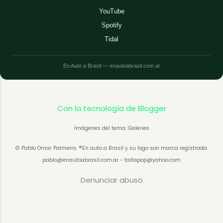
YouTube
Spotify
Tidal
En Auto a Brasil — enautoabrasil.com.ar
Con la tecnología de Blogger
Imágenes del tema: Galeries
© Pablo Omar Palmeiro. ®En auto a Brasil y su logo son marca registrada.
pablo@enautoabrasil.com.ar - taitapop@yahoo.com
Denunciar abuso