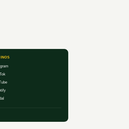
INOS
agram
Tok
Tube
tify
dal