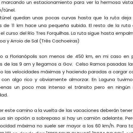
" marcando un estacionamiento para ver la hermosa vist
/túnel.
túnel quedan unas pocas curvas hasta que la ruta deja
 de 11 km hace una pequeña subida. El resto de la ruta e
l curso del Río Tres Forquilhas. La ruta sigue hasta empalma
a y Arroio de Sal (Três Cachoeiras)
o a Florianópolis son menos de 450 km, en mi caso en pa
 de las 9 am y llegamos a Gov. Celso Ramos pasadas las 
do las velocidades máximas y haciendo paradas a cargar com
 con algo rico y obviamente almorzar. En Laguna tuvimo
apenas un poco mas intenso el tránsito pero en ningú
dad.
r este camino a la vuelta de las vacaciones deberán tener 
ua sin opción a sobrepaso si hay un camión adelante. Pe
elocidad máxima no suele ser mayor a los 60 km/h. Para to