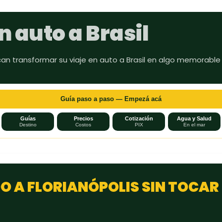
Ir al contenido principal
n auto a Brasil
can transformar su viaje en auto a Brasil en algo memorable
Guía paso a paso — Empezá acá
Guías
Precios
Cotización
Agua y Salud
Destino
Costos
PIX
En el mar
 A FLORIANÓPOLIS SIN TOCAR