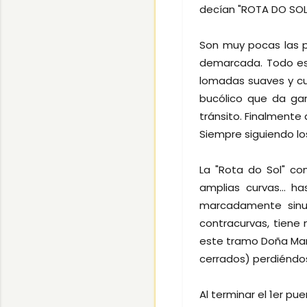
decían "ROTA DO SOL
Son muy pocas las p
demarcada. Todo es
lomadas suaves y cu
bucólico que da gan
tránsito. Finalmente
Siempre siguiendo lo
La "Rota do Sol" c
amplias curvas... 
marcadamente sinu
contracurvas, tiene
este tramo Doña Marin
cerrados) perdiéndos
Al terminar el 1er p