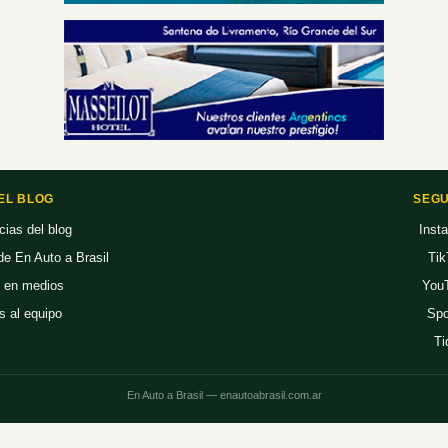
EL BLOG
SEGU
cias del blog
Inst
 de En Auto a Brasil
Tik
 en medios
You
s al equipo
Spo
Ti
En Auto a Brasil — enautoabrasil.com.ar