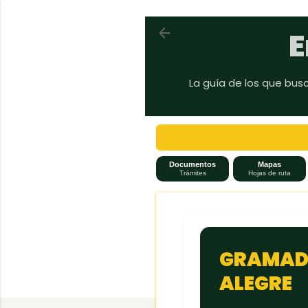
Volver a En auto a Brasil
E
La guía de los que bus
Documentos
Mapas
Trámites
Hojas de ruta
GRAMADO
ALEGRE