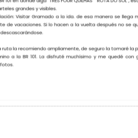
 BR 101 en donde diga "TRES FOUR QUILHAS" "ROTA DO SOL", e
rteles grandes y visibles.
ación: Visitar Gramado a la ida. de esa manera se llega
te de vacaciones. Si lo hacen a la vuelta después no se qu
 descascarándose.
 ruta la recomiendo ampliamente, de seguro la tomaré la p
ino a la BR 101. La disfruté muchísimo y me quedé con
fotos.