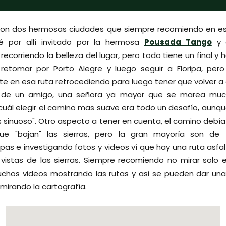
on dos hermosas ciudades que siempre recomiendo en est
 por allí invitado por la hermosa
Pousada Tango
y d
ecorriendo la belleza del lugar, pero todo tiene un final y ha
retomar por Porto Alegre y luego seguir a Floripa, per
en esa ruta retrocediendo para luego tener que volver a 
e de un amigo, una señora ya mayor que se marea much
cuál elegir el camino mas suave era todo un desafío, aunq
 sinuoso". Otro aspecto a tener en cuenta, el camino debía
e "bajan" las sierras, pero la gran mayoría son de t
as e investigando fotos y videos ví que hay una ruta asfa
vistas de las sierras. Siempre recomiendo no mirar solo
chos videos mostrando las rutas y asi se pueden dar una
 mirando la cartografía.