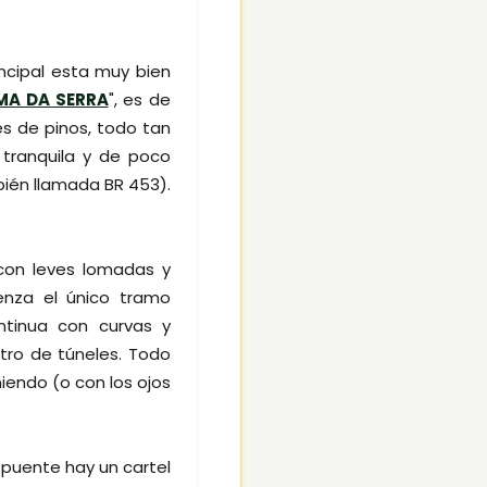
ncipal esta muy bien
MA DA SERRA
", es de
s de pinos, todo tan
 tranquila y de poco
bién llamada BR 453).
con leves lomadas y
enza el único tramo
tinua con curvas y
tro de túneles. Todo
miendo (o con los ojos
 puente hay un cartel