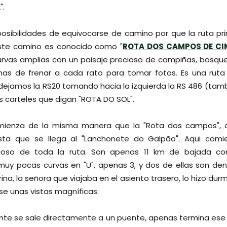
".
osibilidades de equivocarse de camino por que la ruta pri
te camino es conocido como "
ROTA DOS CAMPOS DE CI
rvas amplias con un paisaje precioso de campiñas, bosque
as de frenar a cada rato para tomar fotos. Es una ruta
 dejamos la RS20 tomando hacia la izquierda la RS 486 (tam
s carteles que digan "ROTA DO SOL".
omienza de la misma manera que la "Rota dos campos", 
hasta que se llega al "Lanchonete do Galpão". Aqui comi
oso de toda la ruta. Son apenas 11 km de bajada con
 muy pocas curvas en "U", apenas 3, y dos de ellas son den
a, la señora que viajaba en el asiento trasero, lo hizo dur
e unas vistas magníficas.
uente se sale directamente a un puente, apenas termina ese