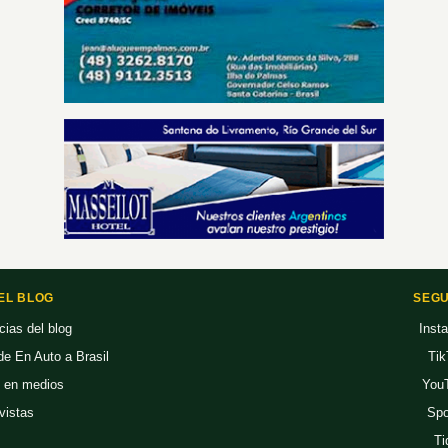
EL BLOG
SEGU
cias del blog
Inst
 de En Auto a Brasil
Tik
 en medios
You
vistas
Spo
Ti