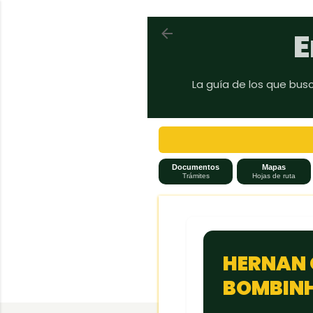
Volver a En auto a Brasil
E
La guía de los que bus
Documentos
Mapas
Trámites
Hojas de ruta
HERNAN 
BOMBINH