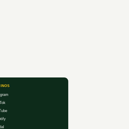
INOS
agram
Tok
Tube
tify
dal