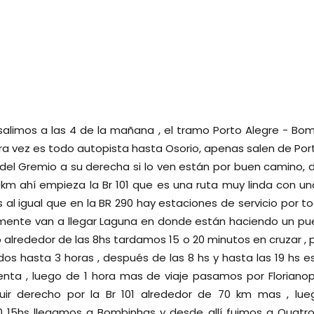
 salimos a las 4 de la mañana , el tramo Porto Alegre - B
tra vez es todo autopista hasta Osorio, apenas salen de Por
 del Gremio a su derecha si lo ven están por buen camino,
km ahí empieza la Br 101 que es una ruta muy linda con un
al igual que en la BR 290 hay estaciones de servicio por tod
ente van a llegar Laguna en donde están haciendo un pue
 alrededor de las 8hs tardamos 15 o 20 minutos en cruzar ,
os hasta 3 horas , después de las 8 hs y hasta las 19 hs e
nta , luego de 1 hora mas de viaje pasamos por Florianop
uir derecho por la Br 101 alrededor de 70 km mas , lue
15hs llegamos a Bombinhas y desde allí fuimos a Quatro 