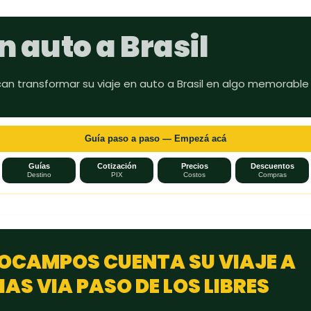
Ir al contenido principal
n auto a Brasil
can transformar su viaje en auto a Brasil en algo memorable
Guía paso a paso — Empezá acá
Guías
Cotización
Precios
Descuentos
Destino
PIX
Costos
Compras
OCAMPOS CUENTA SU VIAJE A
AS VIA PASO DE LOS LIBRES