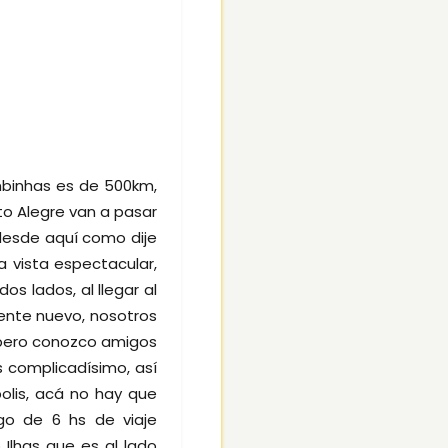
ombinhas es de 500km,
to Alegre van a pasar
 desde aquí como dije
a vista espectacular,
os lados, al llegar al
nte nuevo, nosotros
 pero conozco amigos
s complicadísimo, así
olis, acá no hay que
go de 6 hs de viaje
Ilhas que es al lado