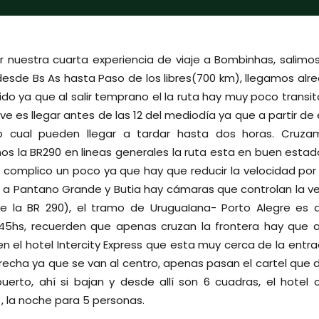
 nuestra cuarta experiencia de viaje a Bombinhas, salimos
esde Bs As hasta Paso de los libres(700 km), llegamos alre
do ya que al salir temprano el la ruta hay muy poco transi
ave es llegar antes de las 12 del mediodía ya que a partir d
lo cual pueden llegar a tardar hasta dos horas. Cruzam
s la BR290 en lineas generales la ruta esta en buen estad
al complico un poco ya que hay que reducir la velocidad po
 a Pantano Grande y Butia hay cámaras que controlan la ve
e la BR 290), el tramo de UruguaIana- Porto Alegre es 
 45hs, recuerden que apenas cruzan la frontera hay que ad
n el hotel Intercity Express que esta muy cerca de la entra
recha ya que se van al centro, apenas pasan el cartel que d
uerto, ahí si bajan y desde allí son 6 cuadras, el hotel
, la noche para 5 personas.