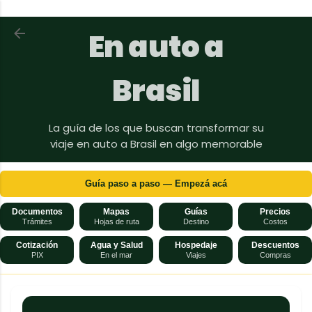
Ir al contenido principal
Volver a En auto a Brasil
En auto a
Brasil
La guía de los que buscan transformar su
viaje en auto a Brasil en algo memorable
Guía paso a paso — Empezá acá
Documentos
Mapas
Guías
Precios
Trámites
Hojas de ruta
Destino
Costos
Cotización
Agua y Salud
Hospedaje
Descuentos
PIX
En el mar
Viajes
Compras