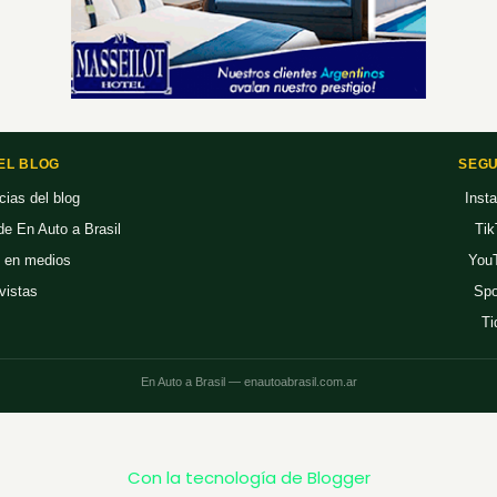
EL BLOG
SEGU
cias del blog
Inst
 de En Auto a Brasil
Tik
 en medios
You
vistas
Spo
Ti
En Auto a Brasil — enautoabrasil.com.ar
Con la tecnología de Blogger