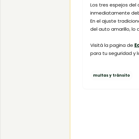
Los tres espejos del
inmediatamente debe 
En el ajuste tradicio
del auto amarillo, lo
Visitá la pagina de
E
para tu seguridad y 
multas y tránsito
C
o
m
e
n