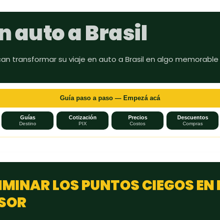
Ir al contenido principal
n auto a Brasil
can transformar su viaje en auto a Brasil en algo memorable
Guía paso a paso — Empezá acá
Guías
Cotización
Precios
Descuentos
Destino
PIX
Costos
Compras
IMINAR LOS PUNTOS CIEGOS EN 
SOR