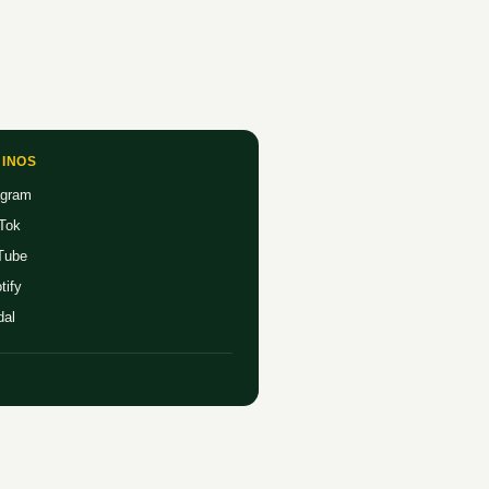
INOS
agram
Tok
Tube
tify
dal