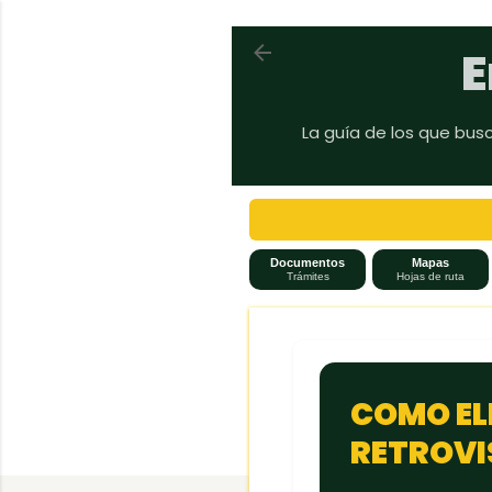
Volver a En auto a Brasil
E
La guía de los que bus
Documentos
Mapas
Trámites
Hojas de ruta
COMO EL
RETROVI