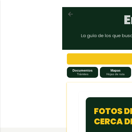
Volver a En auto a Brasil
E
La guía de los que bus
Documentos
Mapas
Trámites
Hojas de ruta
FOTOS DE
CERCA DE