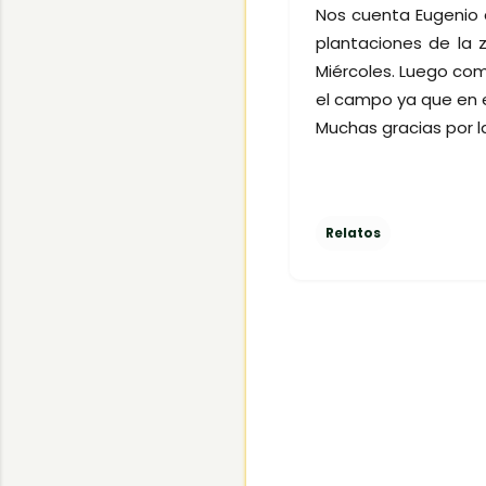
Nos cuenta Eugenio q
plantaciones de la 
Miércoles. Luego com
el campo ya que en 
Muchas gracias por l
Relatos
C
o
m
e
n
t