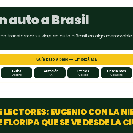
Ir al contenido principal
n auto a Brasil
can transformar su viaje en auto a Brasil en algo memorable
Guía paso a paso — Empezá acá
Guías
Cotización
Precios
Descuentos
Destino
PIX
Costos
Compras
 LECTORES: EUGENIO CON LA NI
 FLORIPA QUE SE VE DESDE LA 