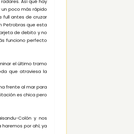
radares. Así qué hay
r un poco más rápido
full antes de cruzar
an Petrobras que esta
rjeta de debito y no
ás funciono perfecto
minar el último tramo
eda que atraviesa la
na frente al mar para
itación es chica pero
aisandu-Colón y nos
a haremos por ahí; ya