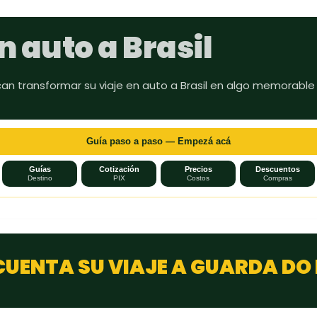
Ir al contenido principal
n auto a Brasil
can transformar su viaje en auto a Brasil en algo memorable
Guía paso a paso — Empezá acá
Guías
Cotización
Precios
Descuentos
Destino
PIX
Costos
Compras
CUENTA SU VIAJE A GUARDA DO