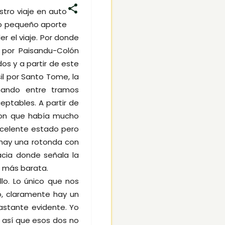
tro viaje en auto
ro pequeño aporte
 el viaje. Por donde
r por Paisandu-Colón
os y a partir de este
il por Santo Tome, la
nando entre tramos
ptables. A partir de
eron que había mucho
xcelente estado pero
 hay una rotonda con
acia donde señala la
o más barata.
lo. Lo único que nos
o, claramente hay un
astante evidente. Yo
 así que esos dos no