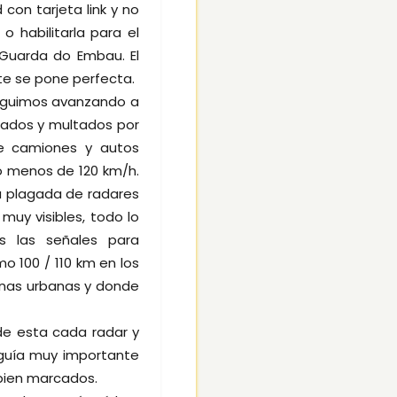
con tarjeta link y no
 habilitarla para el
 Guarda do Embau. El
te se pone perfecta.
seguimos avanzando a
tados y multados por
de camiones y autos
o menos de 120 km/h.
a plagada de radares
muy visibles, todo lo
s las señales para
o 100 / 110 km en los
onas urbanas y donde
de esta cada radar y
 guía muy importante
bien marcados.