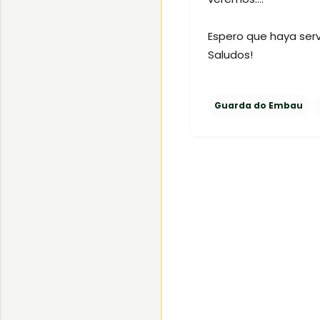
Espero que haya servi
Saludos!
Guarda do Embau
C
o
m
e
n
t
a
r