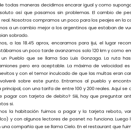
de todas maneras decidimos encarar igual y como supong
bsoluto así que pasamos sin problemas. El cambio de pes
1 real. Nosotros compramos un poco para los peajes en la c
os a un cambio mejor a los argentinos que estaban de vue
bian sobrado.
s, a las 18.45 aprox, encaramos para Ijui, el lugar re
stábamos un poco tarde avanzamos solo 120 km y como e
 un Pueblo que se llama Sao Luis Gonzaga. La ruta h
amiones pero era aceptable. La máxima de velocidad es
itos y con el temor inculcado de que las multas eran car
 volveré sobre este punto. Entramos al pueblo y encont
 principal, con una tarifa de entre 100 y 200 reales. Aquí s
 pagar con tarjeta de debito? Siii, hay que preguntar a
tos si.
s la habitación fuimos a pagar y la tarjeta reboto, var
co) y con algunos lectores de posnet no funciona. Luego l
una compañía que se llama Cielo. En el restaurant que fui