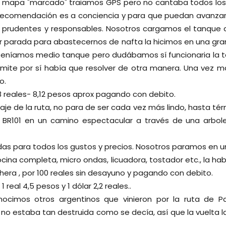
l mapa "marcado" traiamos GPS pero no cantaba todos los 
a recomendación es a conciencia y para que puedan avanza
 prudentes y responsables. Nosotros cargamos el tanque a 
mer parada para abastecernos de nafta la hicimos en una gr
 teníamos medio tanque pero dudábamos sí funcionaria la ta
límite por sí había que resolver de otra manera. Una vez m
o.
,8 reales- 8,12 pesos aprox pagando con debito.
aje de la ruta, no para de ser cada vez más lindo, hasta tér
a BR101 en un camino espectacular a través de una arbol
as para todos los gustos y precios. Nosotros paramos en u
cina completa, micro ondas, licuadora, tostador etc., la hab
hera , por 100 reales sin desayuno y pagando con debito.
 real 4,5 pesos y 1 dólar 2,2 reales..
ocimos otros argentinos que vinieron por la ruta de P
 no estaba tan destruida como se decía, así que la vuelta l