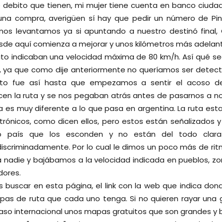
e debito que tienen, mi mujer tiene cuenta en banco ciudad 
na compra, averigüen sí hay que pedir un número de Pin o
ía nos levantamos ya si apuntando a nuestro destinó final,
esde aquí comienza a mejorar y unos kilómetros más adelan
sito indicaban una velocidad máxima de 80 km/h. Así qué 
, ya que como dije anteriormente no queríamos ser detec
Esto fue así hasta que empezamos a sentir el acoso 
cen la ruta y se nos pegaban atrás antes de pasarnos a n
a es muy diferente a lo que pasa en argentina. La ruta est
ctrónicos, como dicen ellos, pero estos están señalizados y 
ro país que los esconden y no están del todo clara
iscriminadamente. Por lo cual le dimos un poco más de ritm
 nadie y bajábamos a la velocidad indicada en pueblos, z
dores.
 buscar en esta página, el link con la web que indica don
pas de ruta que cada uno tenga. Si no quieren rayar una
paso internacional unos mapas gratuitos que son grandes y 