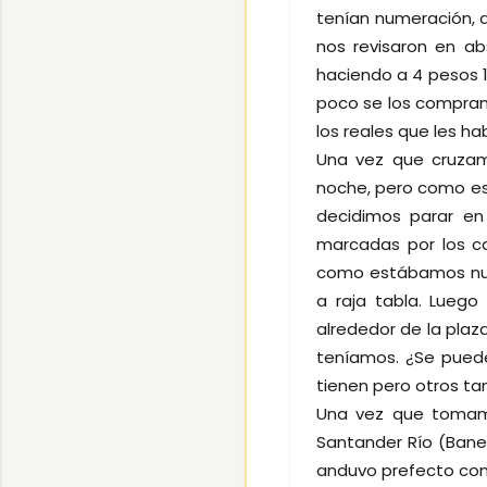
tenían numeración, 
nos revisaron en a
haciendo a 4 pesos 
poco se los compram
los reales que les ha
Una vez que cruzamo
noche, pero como e
decidimos parar en
marcadas por los c
como estábamos nuev
a raja tabla. Luego
alrededor de la plaza
teníamos. ¿Se puede
tienen pero otros tan
Una vez que tomamo
Santander Río (Banel
anduvo prefecto con 