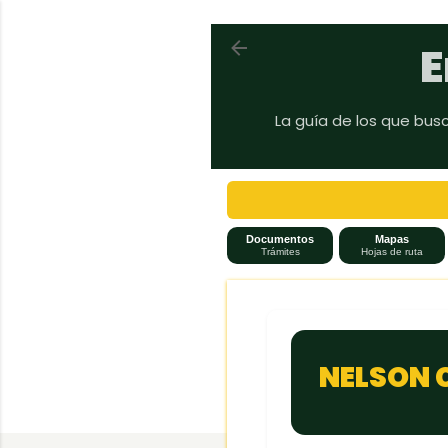
Volver a En auto a Brasil
E
La guía de los que bus
Documentos
Mapas
Trámites
Hojas de ruta
NELSON 