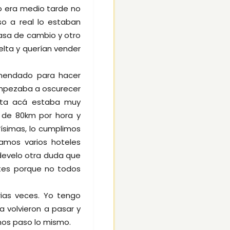
o era medio tarde no
o a real lo estaban
asa de cambio y otro
lta y querían vender
comendado para hacer
mpezaba a oscurecer
asta acá estaba muy
 de 80km por hora y
ísimas, lo cumplimos
ramos varios hoteles
e develo otra duda que
ntes porque no todos
ias veces. Yo tengo
a volvieron a pasar y
mos paso lo mismo.