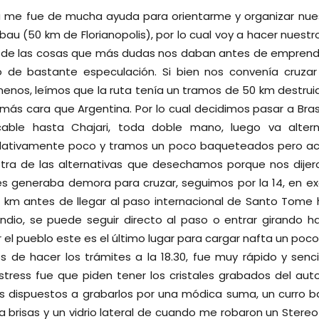
 me fue de mucha ayuda para orientarme y organizar nues
au (50 km de Florianopolis), por lo cual voy a hacer nuest
 de las cosas que más dudas nos daban antes de emprender
o de bastante especulación. Si bien nos convenía cruza
nos, leímos que la ruta tenía un tramos de 50 km destruid
 más cara que Argentina. Por lo cual decidimos pasar a Bras
cable hasta Chajari, toda doble mano, luego va alter
lativamente poco y tramos un poco baqueteados pero ace
 otra de las alternativas que desechamos porque nos dij
s generaba demora para cruzar, seguimos por la 14, en e
 km antes de llegar al paso internacional de Santo Tome
ndio, se puede seguir directo al paso o entrar girando h
r el pueblo este es el último lugar para cargar nafta un poc
 de hacer los trámites a la 18.30, fue muy rápido y sencil
tress fue que piden tener los cristales grabados del aut
s dispuestos a grabarlos por una módica suma, un curro b
 brisas y un vidrio lateral de cuando me robaron un Stereo