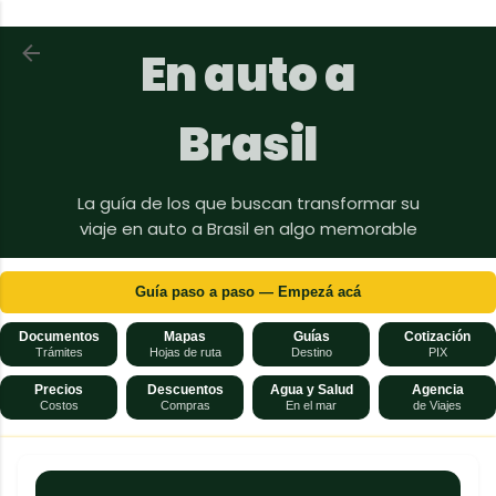
Ir al contenido principal
Volver a En auto a Brasil
En auto a
Brasil
La guía de los que buscan transformar su
viaje en auto a Brasil en algo memorable
Guía paso a paso — Empezá acá
Documentos
Mapas
Guías
Cotización
Trámites
Hojas de ruta
Destino
PIX
Precios
Descuentos
Agua y Salud
Agencia
Costos
Compras
En el mar
de Viajes