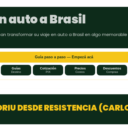
Ir al contenido principal
n auto a Brasil
can transformar su viaje en auto a Brasil en algo memorable
Guía paso a paso — Empezá acá
Guías
Cotización
Precios
Descuentos
Destino
PIX
Costos
Compras
RIU DESDE RESISTENCIA (CARL