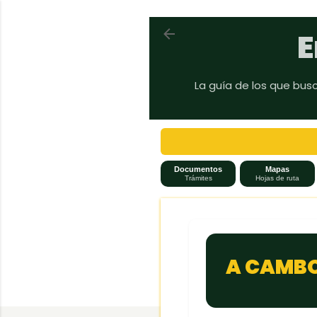
Volver a En auto a Brasil
E
La guía de los que bus
Documentos
Mapas
Trámites
Hojas de ruta
A CAMBO