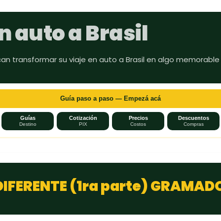
Ir al contenido principal
n auto a Brasil
can transformar su viaje en auto a Brasil en algo memorable
Guía paso a paso — Empezá acá
Guías
Cotización
Precios
Descuentos
Destino
PIX
Costos
Compras
DIFERENTE (1ra parte) GRAMAD