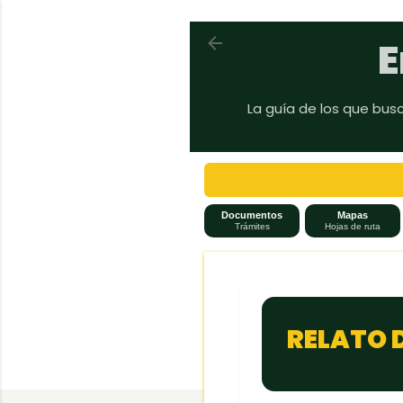
Volver a En auto a Brasil
E
La guía de los que bus
Documentos
Mapas
Trámites
Hojas de ruta
RELATO 