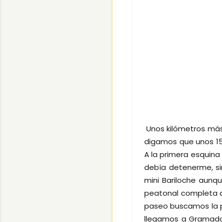
Unos kilómetros más 
digamos que unos 15
A la primera esquina
debía detenerme, si
mini Bariloche aunq
peatonal completa d
paseo buscamos la p
llegamos a Gramado