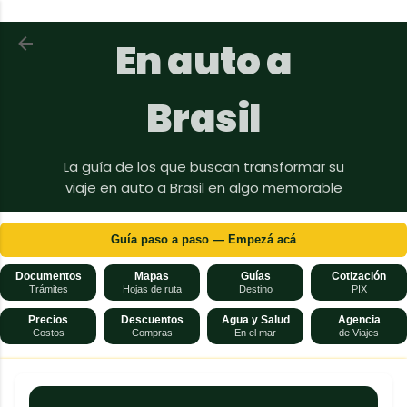
Ir al contenido principal
Volver a En auto a Brasil
En auto a
Brasil
La guía de los que buscan transformar su
viaje en auto a Brasil en algo memorable
Guía paso a paso — Empezá acá
Documentos
Mapas
Guías
Cotización
Trámites
Hojas de ruta
Destino
PIX
Precios
Descuentos
Agua y Salud
Agencia
Costos
Compras
En el mar
de Viajes