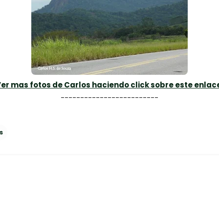
er mas fotos de Carlos haciendo click sobre este enlac
-------------------------
s