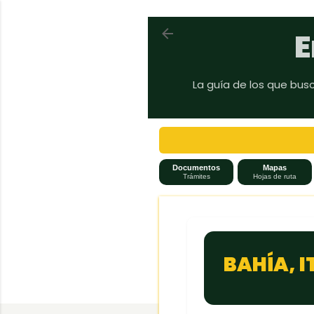
Volver a En auto a Brasil
E
La guía de los que bus
Documentos
Mapas
Trámites
Hojas de ruta
BAHÍA, 