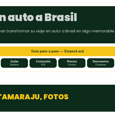
Ir al contenido principal
n auto a Brasil
can transformar su viaje en auto a Brasil en algo memorable
Guía paso a paso — Empezá acá
Guías
Cotización
Precios
Descuentos
Destino
PIX
Costos
Compras
ITAMARAJU, FOTOS