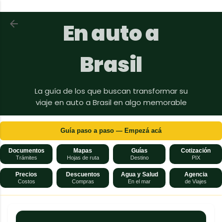
Ir al contenido principal
Volver a En auto a Brasil
En auto a
Brasil
La guía de los que buscan transformar su
viaje en auto a Brasil en algo memorable
Guía paso a paso — Empezá acá
Documentos
Mapas
Guías
Cotización
Trámites
Hojas de ruta
Destino
PIX
Precios
Descuentos
Agua y Salud
Agencia
Costos
Compras
En el mar
de Viajes