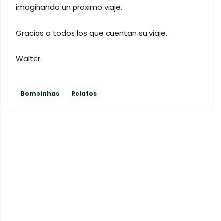
imaginando un proximo viaje.
Gracias a todos los que cuentan su viaje.
Walter.
Bombinhas
Relatos
C
o
m
e
n
t
a