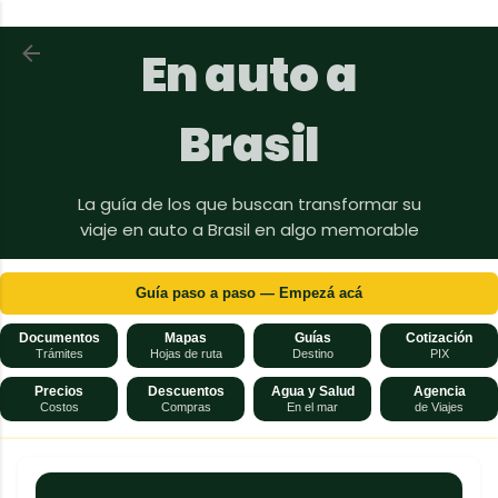
Ir al contenido principal
Volver a En auto a Brasil
En auto a
Brasil
La guía de los que buscan transformar su
viaje en auto a Brasil en algo memorable
Guía paso a paso — Empezá acá
Documentos
Mapas
Guías
Cotización
Trámites
Hojas de ruta
Destino
PIX
Precios
Descuentos
Agua y Salud
Agencia
Costos
Compras
En el mar
de Viajes