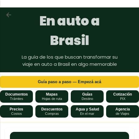
Ir al contenido principal
Volver a En auto a Brasil
En auto a
Brasil
La guía de los que buscan transformar su
viaje en auto a Brasil en algo memorable
Guía paso a paso — Empezá acá
Documentos
Mapas
Guías
Cotización
Trámites
Hojas de ruta
Destino
PIX
Precios
Descuentos
Agua y Salud
Agencia
Costos
Compras
En el mar
de Viajes