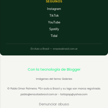
SEGUINOS
Instagram
TikTok
YouTube
Spotify
Tidal
En Auto a Brasil — enautoabrasil.com.ar
Con la tecnología de Blogger
Imágenes del tema: Galeries
© Pablo Omar Palmeiro. ®En auto a Brasil y su logo son marca registrada.
pablo@enautoabrasil.com.ar - taitapop@yahoo.com
Denunciar abuso