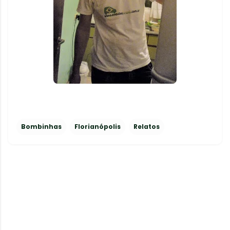
Bombinhas
Florianópolis
Relatos
C
o
m
e
n