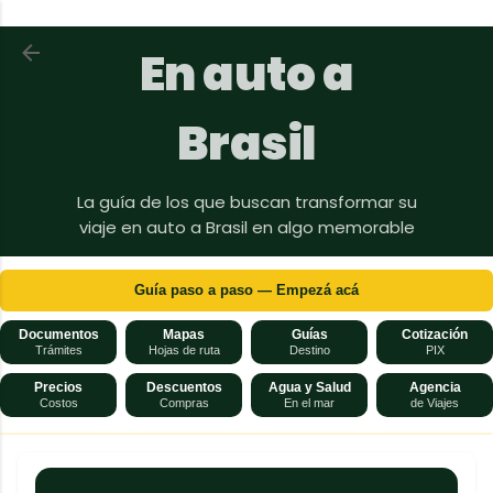
Ir al contenido principal
Volver a En auto a Brasil
En auto a
Brasil
La guía de los que buscan transformar su
viaje en auto a Brasil en algo memorable
Guía paso a paso — Empezá acá
Documentos
Mapas
Guías
Cotización
Trámites
Hojas de ruta
Destino
PIX
Precios
Descuentos
Agua y Salud
Agencia
Costos
Compras
En el mar
de Viajes