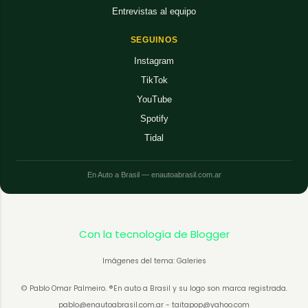
Entrevistas al equipo
SEGUINOS
Instagram
TikTok
YouTube
Spotify
Tidal
En Auto a Brasil — enautoabrasil.com.ar
Con la tecnología de Blogger
Imágenes del tema: Galeries
© Pablo Omar Palmeiro. ®En auto a Brasil y su logo son marca registrada.
pablo@enautoabrasil.com.ar - taitapop@yahoo.com