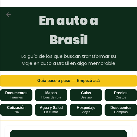
Ir al contenido principal
Volver a En auto a Brasil
En auto a
Brasil
La guía de los que buscan transformar su
viaje en auto a Brasil en algo memorable
Guía paso a paso — Empezá acá
Documentos
Mapas
Guías
Precios
Trámites
Hojas de ruta
Destino
Costos
Cotización
Agua y Salud
Hospedaje
Descuentos
PIX
En el mar
Viajes
Compras