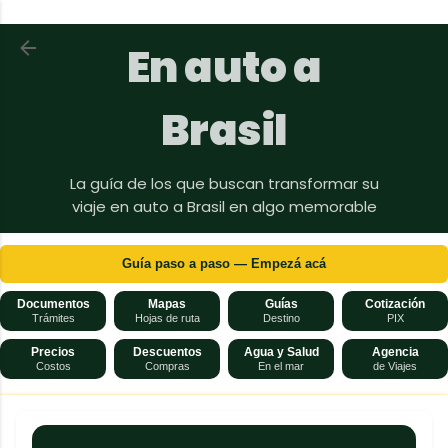
Ir al contenido principal
Volver a En auto a Brasil
En auto a
Brasil
La guía de los que buscan transformar su
viaje en auto a Brasil en algo memorable
Guía paso a paso — Empezá acá
Documentos
Mapas
Guías
Cotización
Trámites
Hojas de ruta
Destino
PIX
Precios
Descuentos
Agua y Salud
Agencia
Costos
Compras
En el mar
de Viajes