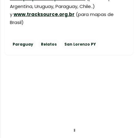
Argentina, Uruguay, Paraguay, Chile..)
y
www.tracksource.org.br
(para mapas de
Brasil)
Paraguay
Relatos
San Lorenzo PY
C
o
m
e
n
t
a
r