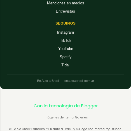
Menciones en medios
Entrevistas
SEGUINOS
Instagram
TikTok
YouTube
Spotify
Tidal
En Auto a Brasil — enautoabrasil.com.ar
Con la tecnología de Blogger
Imágenes del tema: Galeries
© Pablo Omar Palmeiro. ®En auto a Brasil y su logo son marca registrada.