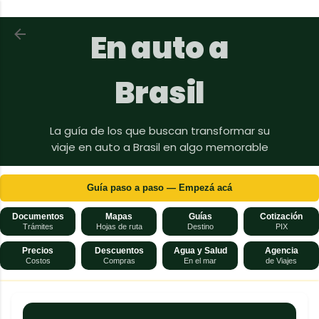
Ir al contenido principal
Volver a En auto a Brasil
En auto a
Brasil
La guía de los que buscan transformar su
viaje en auto a Brasil en algo memorable
Guía paso a paso — Empezá acá
Documentos
Mapas
Guías
Cotización
Trámites
Hojas de ruta
Destino
PIX
Precios
Descuentos
Agua y Salud
Agencia
Costos
Compras
En el mar
de Viajes