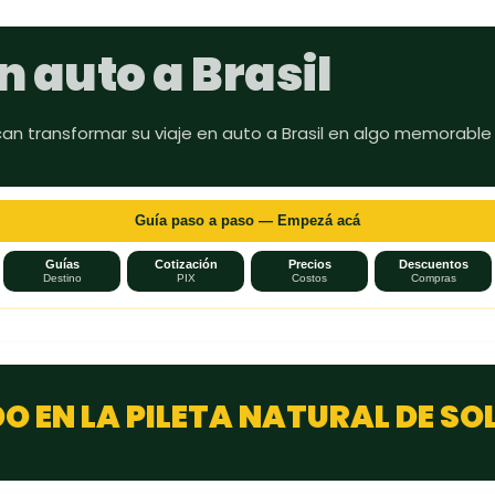
Ir al contenido principal
n auto a Brasil
can transformar su viaje en auto a Brasil en algo memorable
Guía paso a paso — Empezá acá
Guías
Cotización
Precios
Descuentos
Destino
PIX
Costos
Compras
O EN LA PILETA NATURAL DE SO