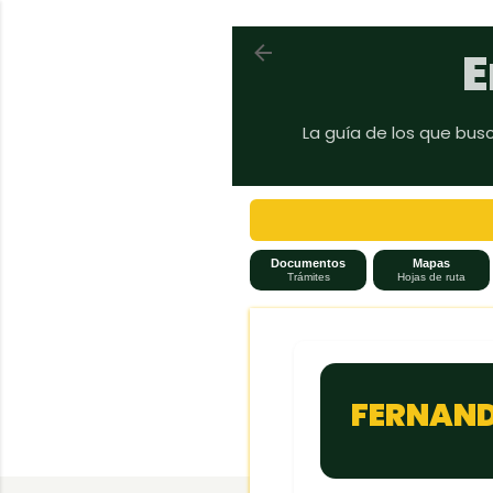
Volver a En auto a Brasil
E
La guía de los que bus
Documentos
Mapas
Trámites
Hojas de ruta
FERNAND