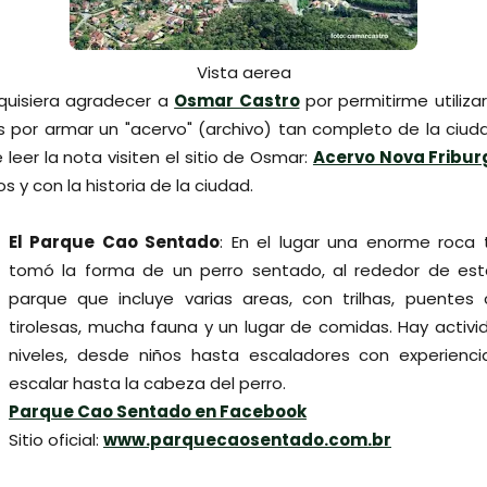
Vista aerea
 quisiera agradecer a
Osmar Castro
por permitirme utiliza
 por armar un "acervo" (archivo) tan completo de la ciuda
 leer la nota visiten el sitio de Osmar:
Acervo Nova Fribur
s y con la historia de la ciudad.
El Parque Cao Sentado
: En el lugar una enorme roca t
tomó la forma de un perro sentado, al rededor de est
parque que incluye varias areas, con trilhas, puentes 
tirolesas, mucha fauna y un lugar de comidas. Hay activi
niveles, desde niños hasta escaladores con experienc
escalar hasta la cabeza del perro.
Parque Cao Sentado en Facebook
Sitio oficial:
www.parquecaosentado.com.br