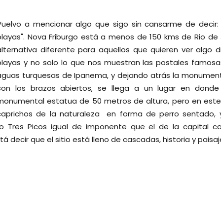
Vuelvo a mencionar algo que sigo sin cansarme de decir: "
playas". Nova Friburgo está a menos de 150 kms de Rio de 
alternativa diferente para aquellos que quieren ver algo di
playas y no solo lo que nos muestran las postales famosa
aguas turquesas de Ipanema, y dejando atrás la monument
con los brazos abiertos, se llega a un lugar en dond
monumental estatua de 50 metros de altura, pero en este 
caprichos de la naturaleza en forma de perro sentado, 
ro Tres Picos igual de imponente que el de la capital ca
á decir que el sitio está lleno de cascadas, historia y paisa