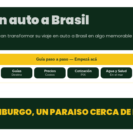
Ir al contenido principal
n auto a Brasil
can transformar su viaje en auto a Brasil en algo memorable
Guía paso a paso — Empezá acá
Guías
Precios
Cotización
Agua y Salud
Destino
Costos
PIX
En el mar
IBURGO, UN PARAISO CERCA DE 