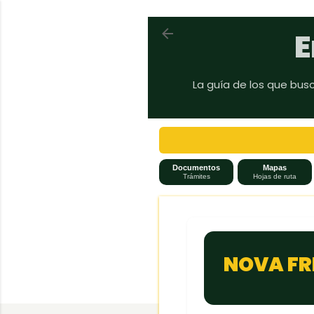
Volver a En auto a Brasil
E
La guía de los que bus
Documentos
Mapas
Trámites
Hojas de ruta
NOVA FR