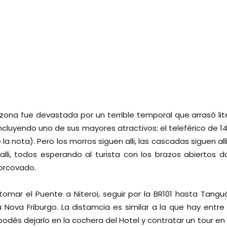
la zona fue devastada por un terrible temporal que arrasó li
incluyendo uno de sus mayores atractivos: el teleférico de 1
e la nota). Pero los morros siguen alli, las cascadas siguen all
 alli, todos esperando al turista con los brazos abiertos 
Corcovado.
tomar el Puente a Niteroi, seguir por la BR101 hasta Tanguá 
 Nova Friburgo. La distamcia es similar a la que hay entre 
podés dejarlo en la cochera del Hotel y contratar un tour e