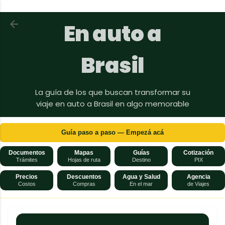
Ir al contenido principal
Volver a En auto a Brasil
En auto a
Brasil
La guía de los que buscan transformar su
viaje en auto a Brasil en algo memorable
Guía paso a paso — Empezá acá
Documentos
Mapas
Guías
Cotización
Trámites
Hojas de ruta
Destino
PIX
Precios
Descuentos
Agua y Salud
Agencia
Costos
Compras
En el mar
de Viajes