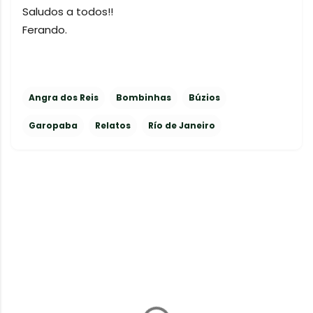
Saludos a todos!!
Ferando.
Angra dos Reis
Bombinhas
Búzios
Garopaba
Relatos
Río de Janeiro
C
o
m
e
n
t
a