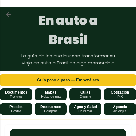
Ir al contenido principal
Volver a En auto a Brasil
En auto a
Brasil
La guía de los que buscan transformar su
viaje en auto a Brasil en algo memorable
Guía paso a paso — Empezá acá
Documentos
Mapas
Guías
Cotización
Trámites
Hojas de ruta
Destino
PIX
Precios
Descuentos
Agua y Salud
Agencia
Costos
Compras
En el mar
de Viajes