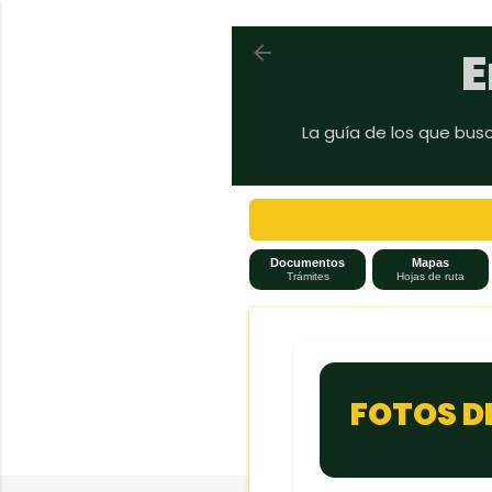
Volver a En auto a Brasil
E
La guía de los que bus
Documentos
Mapas
Trámites
Hojas de ruta
FOTOS D