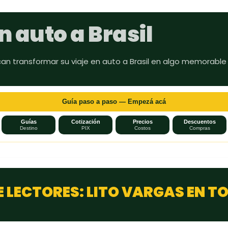
Ir al contenido principal
n auto a Brasil
can transformar su viaje en auto a Brasil en algo memorable
Guía paso a paso — Empezá acá
Guías
Cotización
Precios
Descuentos
Destino
PIX
Costos
Compras
E LECTORES: LITO VARGAS EN T