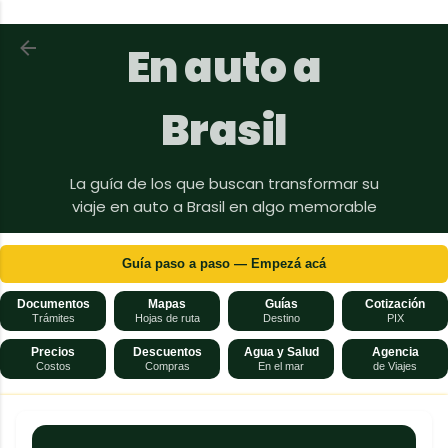
Ir al contenido principal
Volver a En auto a Brasil
En auto a
Brasil
La guía de los que buscan transformar su
viaje en auto a Brasil en algo memorable
Guía paso a paso — Empezá acá
Documentos
Mapas
Guías
Cotización
Trámites
Hojas de ruta
Destino
PIX
Precios
Descuentos
Agua y Salud
Agencia
Costos
Compras
En el mar
de Viajes