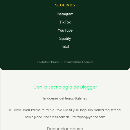
SEGUINOS
Instagram
TikTok
YouTube
Spotify
Tidal
En Auto a Brasil — enautoabrasil.com.ar
Con la tecnología de Blogger
Imágenes del tema: Galeries
© Pablo Omar Palmeiro. ®En auto a Brasil y su logo son marca registrada.
pablo@enautoabrasil.com.ar - taitapop@yahoo.com
Denunciar abuso