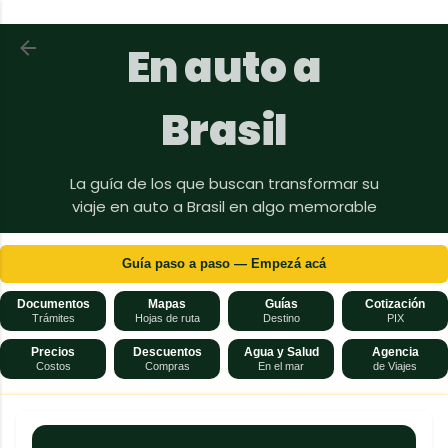
Ir al contenido principal
Volver a En auto a Brasil
En auto a
Brasil
La guía de los que buscan transformar su
viaje en auto a Brasil en algo memorable
Guía paso a paso — Empezá acá
Documentos
Mapas
Guías
Cotización
Trámites
Hojas de ruta
Destino
PIX
Precios
Descuentos
Agua y Salud
Agencia
Costos
Compras
En el mar
de Viajes